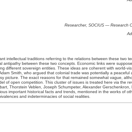
Researcher, SOCIUS — Research Cent
Ad
ant intellectual traditions referring to the relations between these two
ial antipathy between these two concepts. Economic links were supposed
ng different sovereign entities. These ideas are coherent with world-vi
 Adam Smith, who argued that colonial trade was potentially a peaceful a
rosy picture. The exact reasons for that remained somewhat vague, alt
l of open competition. This cluster of issues is treated here via the r
bart, Thorstein Veblen, Joseph Schumpeter, Alexander Gerschenkron, K
us important historical facts and trends, mentioned in the works of oth
valences and indeterminacies of social realities.