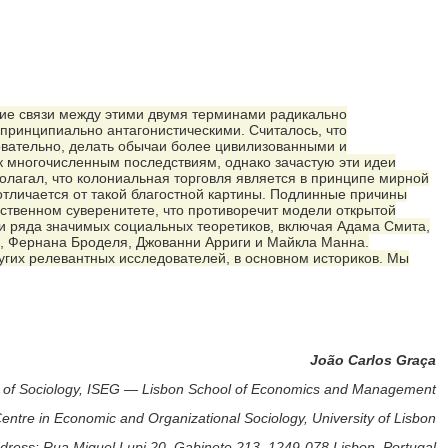
щие связи между этими двумя терминами радикально
принципиально антагонистическими. Считалось, что
овательно, делать обычаи более цивилизованными и
 к многочисленным последствиям, однако зачастую эти идеи
лагал, что колониальная торговля является в принципе мирной
отличается от такой благостной картины. Подлинные причины
рственном суверенитете, что противоречит модели открытой
и ряда значимых социальных теоретиков, включая Адама Смита,
, Фернана Броделя, Джованни Арриги и Майкла Манна.
гих релевантных исследователей, в основном историков. Мы
João Carlos Graça
r of Sociology, ISEG — Lisbon School of Economics and Management
re in Economic and Organizational Sociology, University of Lisbon
dress: Rua Miguel Lupi 20, Gabinete 213, 1249-078 Lisbon, Portugal