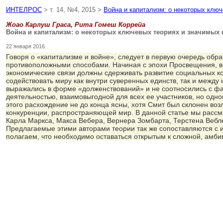
ИНТЕЛРОС
> т. 14, №4, 2015 >
Война и капитализм: о некоторых клю
Жоао Карлуш Граса, Рита Гомеш Коррейа
Война и капитализм: о некоторых ключевых теориях и значимых 
22 января 2016
Говоря о «капитализме и войне», следует в первую очередь об
противоположными способами. Начиная с эпохи Просвещения, в 
экономические связи должны сдерживать развитие социальных к
содействовать миру как внутри суверенных единств, так и межд
выражались в форме «долженствований» и не соотносились с фа
деятельностью, взаимовыгодной для всех ее участников, но одн
этого расхождение не до конца ясны, хотя Смит был склонен воз
конкуренции, распространяющей мир. В данной статье мы рассм
Карла Маркса, Макса Вебера, Вернера Зомбарта, Терстена Веб
Предлагаемые этими авторами теории так же сопоставляются с 
полагаем, что необходимо оставаться открытым к сложной, амб