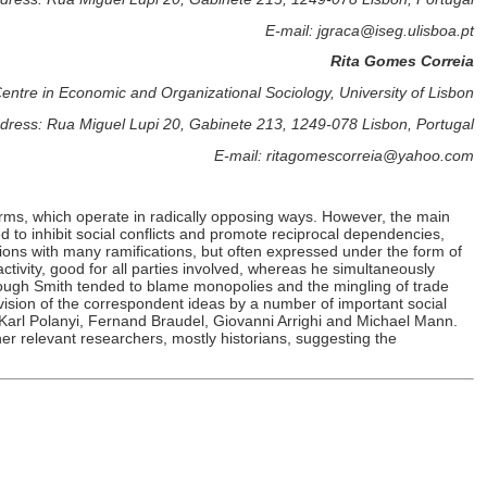
E-mail: jgraca@iseg.ulisboa.pt
Rita Gomes Correia
re in Economic and Organizational Sociology, University of Lisbon
dress: Rua Miguel Lupi 20, Gabinete 213, 1249-078 Lisbon, Portugal
E-mail: ritagomescorreia@yahoo.com
 terms, which operate in radically opposing ways. However, the main
 to inhibit social conflicts and promote reciprocal dependencies,
sions with many ramifications, but often expressed under the form of
ctivity, good for all parties involved, whereas he simultaneously
hough Smith tended to blame monopolies and the mingling of trade
evision of the correspondent ideas by a number of important social
arl Polanyi, Fernand Braudel, Giovanni Arrighi and Michael Mann.
er relevant researchers, mostly historians, suggesting the