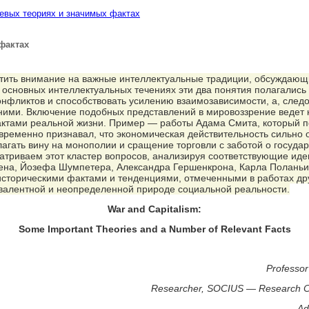
чевых теориях и значимых фактах
фактах
ратить внимание на важные интеллектуальные традиции, обсуждаю
основных интеллектуальных течениях эти два понятия полагались 
онфликтов и способствовать усилению взаимозависимости, а, след
у ними. Включение подобных представлений в мировоззрение ведет
ктами реальной жизни. Пример — работы Адама Смита, который по
овременно признавал, что экономическая действительность сильно 
лагать вину на монополии и сращение торговли с заботой о госуда
атриваем этот кластер вопросов, анализируя соответствующие иде
лена, Йозефа Шумпетера, Александра Гершенкрона, Карла Поланьи
историческими фактами и тенденциями, отмеченными в работах дру
ивалентной и неопределенной природе социальной реальности.
War and Capitalism:
Some Important Theories and
a Number of Relevant Facts
Professo
Researcher, SOCIUS — Research Cent
Ad