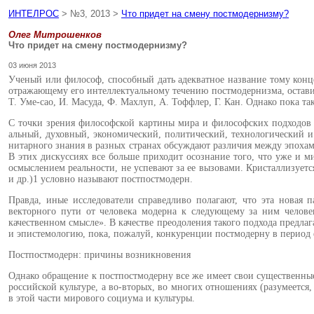
ИНТЕЛРОС
> №3, 2013 >
Что придет на смену постмодернизму?
Олег Митрошенков
Что придет на смену постмодернизму?
03 июня 2013
Ученый или философ, способ­ный дать адекватное назва­ние тому кон
отражающе­му его интеллектуальному течению постмодернизма, оставит
Т. Уме-сао, И. Масуда, Ф. Махлуп, А. Тоффлер, Г. Кан. Однако пока та
С точки зрения философской кар­тины мира и философских подходов 
альный, духовный, экономический, политический, технологический и 
нитарного знания в разных странах обсуждают различия между эпохам
В этих дискуссиях все больше при­ходит осознание того, что уже и м
осмыслением реальности, не успева­ют за ее вызовами. Кристаллизует
и др.)
1
условно называют постпост­модерн.
Правда, иные исследователи спра­ведливо полагают, что эта новая 
векторного пути от человека модерна к следующему за ним человеку
качественном смысле». В качестве преодоления такого подхода предла
и эпистемологию, пока, пожалуй, кон­куренции постмодерну в период е
Постпостмодерн: причины возникновения
Однако обращение к постпост­модерну все же имеет свои сущест­венные 
российской культуре, а во-вторых, во многих отношениях (ра­зумеется, 
в этой части мирового соци­ума и культуры.