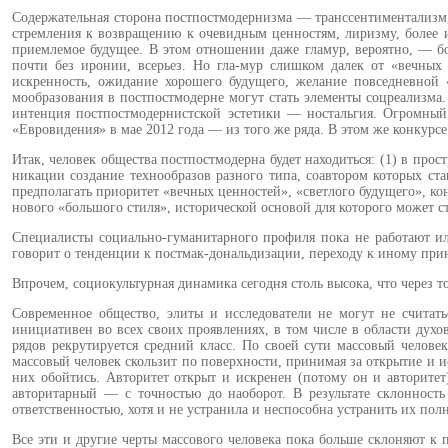
Содержательная сторона пост­постмодернизма — транссенти­ментализм,
стремления к возвращению к очевидным ценно­стям, лиризму, более и
при­емлемое будущее. В этом отноше­нии даже гламур, вероятно, — б
почти без иронии, всерьез. Но гла-мур слишком далек от «вечных 
искренность, ожидание хорошего будущего, желание повседневной «
мообразования в постпостмодерне могут стать элементы соцреализма
интенция постпостмодернистской эстетики — ностальгия. Огромный 
«Еврови­дения» в мае 2012 года — из того же ряда. В этом же конкурс
Итак, человек общества постпост­модерна будет находиться: (1) в про­
никации создание технообразов раз­ного типа, соавтором которых ста
предполагать приоритет «вечных ценностей», «светлого будущего», кон
нового «большого стиля», исторической основой для которого может ст
Специалисты социально-гумани­тарного профиля пока не работают ил
говорит о тенденции к постмак-дональдизации, переходу к иному прин
Впрочем, социокультурная динами­ка сегодня столь высока, что через
Современное общество, элиты и исследователи не могут не считать
инициативен во всех своих проявлениях, в том числе в области духо
рядов рекрутируется средний класс. По своей сути массо­вый человек
массовый человек скользит по поверхности, принимая за открытие и и
них обойтись. Авторитет открыт и искренен (потому он и авторитет
автори­тарный — с точностью до наоборот. В результате склонност
ответственностью, хотя и не устранила и неспособна ус­транить их пол
Все эти и другие черты массово­го человека пока больше склоняют к