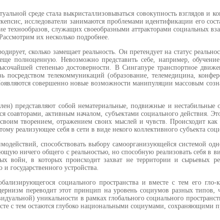
уальной среде стала выкристал­лизовываться совокупность взглядов и
скепсис, исследователи занимают­ся проблемами идентификации его сос
ие технообразов, служащих своеобразными аттракторами соци­альных вза
 Рассмотрим их несколь­ко подробнее.
дирует, сколько замещает реаль­ность. Он претендует на статус реаль­н
ще полноценную. Невозможно пред­ставить себе, например, обучени
­сочайшей степенью достоверности. В Сингапуре транспортное движе­
зь посредством телекоммуникаций (образование, телемедицина, кон­фе
 Появляются совершенно новые возможности манипуляции массо­вым созн
-лен) представляют собой нематери­альные, подвижные и нестабильные о
ся соавторами, активным началом, субъектами социального действия. Это
воим творением, отражением своих мыслей и чувств. Происходит как 
ому реализующее себя в сети в виде неко­го коллективного субъекта соци
модействий, способствовать выбору самоорганизующейся системой од­но
щую ничего общего с реальностью, но способную реализовать себя в вид
х войн, в ко­торых происходит захват не террито­рии и сырьевых ре
о и государственного устройства.
обализирующегося социального пространства и вместе с тем его гло
­дернизм переводит этот принцип на уровень социумов разных типов, ч
видуальной) уни­кальности в рамках глобального соци­ального простран­
­сте с тем остаются глубоко националь­ными социумами, со­храняющими 