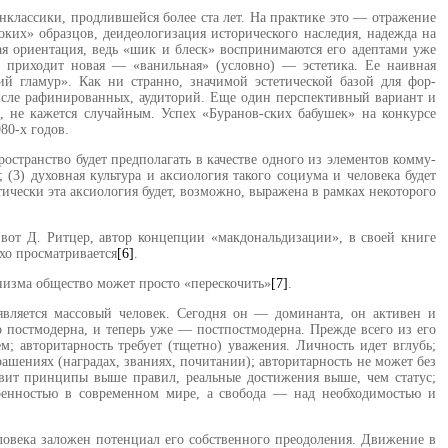
классики, про­длившейся более ста лет. На прак­тике это — отражение
ких» образцов, деидеологизация истори­ческого наследия, надежда на
кая ориентация, ведь «шик и блеск» воспринимаются его адептами уже
ну приходит новая — «ванильная» (условно) — эстетика. Ее наивная
й гламур». Как ни странно, зна­чимой эстетической базой для фор­
числе рафинированных, аудиторий. Еще один перспективный вариант и
, не кажется случайным. Успех «Буранов-ских бабушек» на конкурсе
80-х годов.
пространство будет предполагать в качестве одного из элементов комму­
 (3) духовная культура и аксиология такого социума и человека будет
ически эта аксиология будет, возможно, выражена в рамках не­которого
вот Д. Ритцер, автор концепции «макдональдизации», в своей кни­ге
хо просматривается
[6]
.
рнизма общество может просто «перескочить»
[7]
.
является массовый человек. Сегодня он — до­минанта, он активен и
 постмодерна, и теперь уже — постпостмодерна. Пре­жде всего из его
ем; авторитарность требует (тщетно) уважения. Личность идет вглубь;
шениях (наградах, званиях, по­читании); авторитарность не может без
тавит принципы выше правил, реальные достижения выше, чем статус;
ренностью в со­временном мире, а свобода — над не­обходимостью и
ловека заложен потенциал его соб­ственного преодоления. Движение в