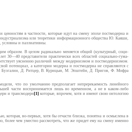
и ценностям в частности, которые идут на смену эпохе постмодерна и
стиндустри­ализма или теоретики информаци­онного общества Ю. Каяши,
о, условны и паллиативны.
щим образом. В целом радикально меняется общий (культурный, соци­
лет 30—40 представители практиче­ски всех областей социально-гума­
т­ветствует уяснению различий между модернизмом и постмодернизмом.
свой потенциал, а категории модер­на и постмодерна не справляются с
А. Бузгалин, Д. Ритцер, В. Курицын, М. Эпштейн, Д. Пригов, Ф. Мофра
 модели, что по умолчанию предпо­лагает непререкаемость линейного
льшей час­ти воспринимается лишь во времен­ном, а не в каком-либо
дерн и трансмодерн
[1]
которые, впрочем, хотя и имеют свою онтологию
ю, которая, во-первых, хотя бы отчасти близка, понятна и осмыс­лена в
ыло, более чем уместно рас­смотреть, что же придет ему на смену именно