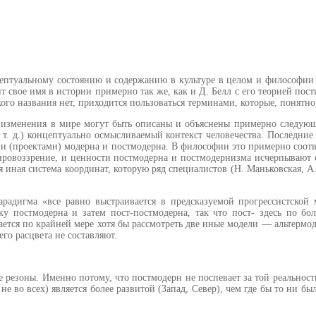
цептуальному состоянию и содержанию в культуре в целом и философии 
 свое имя в истории примерно так же, как и Д. Белл с его теорией по
кого названия нет, приходится пользоваться тер­минами, которые, понятн
изменения в мире могут быть опи­саны и объяснены примерно следу­ю
т. д.) концептуально осмысливаемый контекст человечества. Последние 
и (проектами) модерна и постмодер­на. В философии это примерно соо
и­ровоззрение, и ценности постмодер­на и постмодернизма исчерпывают 
ся иная система координат, которую ряд специалистов (Н. Маньковская, 
па­радигма «все равно выстраивается в предсказуемой прогрессистской
 пост­модерна и затем пост-постмодерна, так что пост- здесь по бо
гается по крайней мере хотя бы рассмотреть две иные модели — альтермо
го расцвета не составляют.
резоны. Именно потому, что постмодерн не поспевает за той ре­альность
не во всех) является более развитой (Запад, Север), чем где бы то ни б