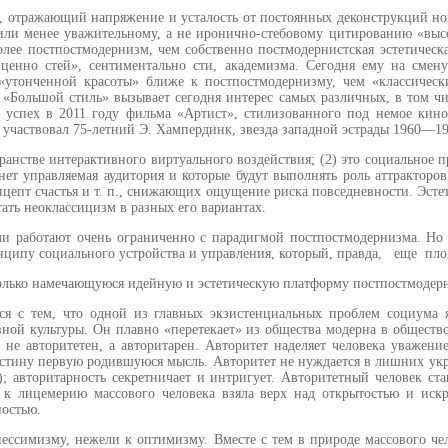
 отражающий напря­жение и усталость от постоянных деконструкций нон
ли менее ува­жительному, а не иронично-сте­бовому цитированию «высо
олее постпостмодернизм, чем собствен­но постмодернистская эстетичес­
ценно стей», сентиментально сти, академизма. Сегодня ему на сме­
утонченной красоты» ближе к постпостмодернизму, чем «класси­чески
. «Большой стиль» вызывает сегодня интерес самых различных, в том 
успех в 2011 году фильма «Артист», стилизованного под немое кино
е участвовал 75-летний Э. Хампердинк, звезда за­падной эстрады 1960—19
странстве интерактивного виртуаль­ного воздействия; (2) это социальное 
нет управляемая аудитория и которые будут выполнять роль аттракторов;
цепт счастья и т. п., снижающих ощущение риска повседневности. Эстет
ать неоклассицизм в разных его вариантах.
и работают очень ограниченно с парадигмой постпостмодернизма. Но 
ципу социального устройст­ва и управления, который, прав­да, еще пло
 только намечающуюся идейную и эстетическую платформу постпост­моде
ся с тем, что одной из главных экзистен­циальных проблем социума 
вной культуры. Он плавно «перетекает» из общества модерна в общество
 не авторитетен, а автори­тарен. Авторитет наделяет человека уважени
стину первую родившуюся мысль. Авторитет не нуждается в лишних укра
); авторитарность секретничает и инт­ригует. Авторитетный человек с
ь к лицемерию массового человека взяла верх над открытостью и иск
ностью.
 пессимизму, нежели к оптимизму. Вместе с тем в природе массового че