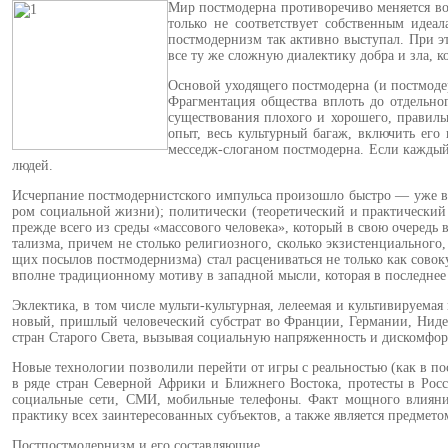
Мир постмодерна противоречи­во меняется во
только не соответ­ствует собственным идеа
постмодернизм так активно выступал. При это
все ту же слож­ную диалектику добра и зла, к
Основой уходящего постмодерна (и постмодер
Фрагментация обще­ства вплоть до отдельн
существо­вания плохого и хорошего, правиль
опыт, весь культурный багаж, вклю­чить ег
месседж-слоганом пост­модерна. Если каждый
людей.
Исчерпание постмодернистского импульса произошло быстро — уже в с
ром социальной жизни); политиче­ски (теоретический и практический 
прежде всего из среды «массового че­ловека», который в свою очередь 
тализма, причем не столько религиоз­ного, сколько экзистенциальног
щих посылов постмодернизма) стал расцениваться не только как сово­
вполне традиционному мотиву в западной мысли, которая в послед­нее 
Эклектика, в том числе мульти-культурная, лелеемая и культивиру­ема
новый, пришлый человече­ский субстрат во Франции, Германии, Нидер
стран Старого Света, вызывая со­циальную напряженность и диском­фо
Новые технологии позволили пе­рейти от игры с реальностью (как в 
в ряде стран Северной Аф­рики и Ближнего Востока, протесты в Рос
социальные сети, СМИ, мобильные телефоны. Факт мощного влияни
практи­ку всех заинтересованных субъектов, а также является предмето
Постпостмодернизм и его составляющие