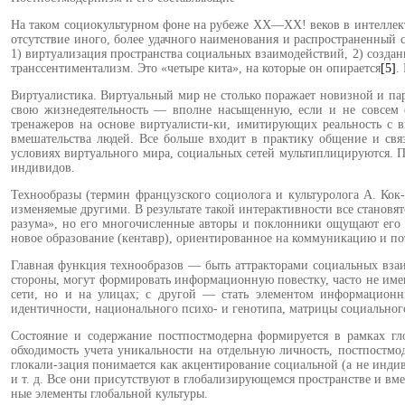
На таком социокультурном фоне на рубеже ХХ—ХХ! веков в интел­лект
отсутствие иного, более удачного наименования и распространенный 
1) виртуализация пространства социальных взаимодействий, 2) со­здан
транссентиментализм. Это «четыре кита», на которые он опирается
[5]
.
Виртуалистика. Виртуальный мир не столько поражает новизной и паро
свою жизнедеятельность — вполне насыщенную, если и не совсем е
тренажеров на основе виртуалисти-ки, имитирующих реальность с вы
вмешательства людей. Все больше входит в практику общение и свя
условиях виртуального мира, со­циальных сетей мультиплицируют­ся.
индивидов.
Технообразы (термин французско­го социолога и культуролога А. Кок
изменяемые другими. В результате такой интерактивности все становят­
разума», но его многочисленные авторы и поклонники ощущают его с
новое образование (кентавр), ориентиро­ванное на коммуникацию и пот
Главная функция технообразов — быть аттракторами социальных вза­и
стороны, могут формировать инфор­мационную повестку, часто не имею­
сети, но и на улицах; с другой — стать эле­ментом информационны
идентичности, нацио­нального психо- и генотипа, матри­цы социальног
Состояние и содержание пост­постмодерна формируется в рамках гл
обходимость учета уникальности на отдельную личность, постпостмо
глокали-зация понимается как акцентирование социальной (а не ин­ди
и т. д. Все они присутствуют в глобализирующемся пространстве и вме
ные элементы глобальной культуры.