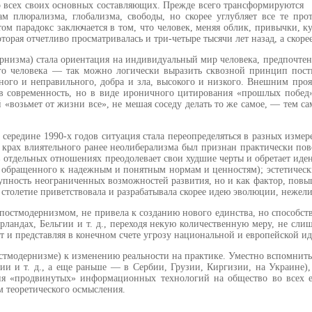
 всех своих основных составляющих. Прежде всего транс­формируются о
лам плюра­лизма, глобализма, свободы, но скорее углубляет все те пр
м парадокс заключается в том, что человек, меняя облик, привычки, ку
оторая отчетливо просматривалась и три-че­тыре тысячи лет назад, а ско
низма) стала ориента­ция на индивидуальный мир челове­ка, предпочтен
ого челове­ка — так можно логически выразить сквозной принцип пост
­ного и неправильного, добра и зла, высокого и низкого. Внешним про­
о в современность, но в виде ироничного цитирования «прошлых побед
 «возьмет от жизни все», не мешая соседу делать то же самое, — тем с
ередине 1990-х годов ситуация ста­ла переопределяться в разных изме­
крах влиятельного ранее неолибера­лизма был признан практически по­вс
в от­дельных отношениях преодолевает свои худшие черты и обретает иде
о, об­ращенного к надежным и понятным нормам и ценностям); эстетиче­с
купность неограниченных возмож­ностей развития, но и как фактор, пов
столетие приветствовала и разра­батывала скорее идею эволюции, не­жел
я постмодернизмом, не приве­ла к созданию нового единства, но способ
ландах, Бельгии и т. д., перехо­дя некую количественную меру, не сли
рт и представляя в конечном счете угрозу национальной и европейской и
постмодернизме) к изменению реальности на практике. Уместно вспомни
сии и т. д., а еще раньше — в Сер­бии, Грузии, Киргизии, на Украине
я «продвинутых» информационных технологий на общество во всех е
м теорети­ческого осмысления.