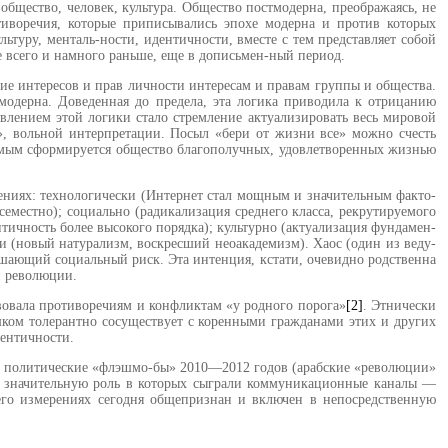
бщество, человек, культура. Общество постмодерна, преображаясь, не
отиворечия, кото­рые приписывались эпохе модерна и против которых
льтуру, менталь-ности, идентичности, вместе с тем представляет собой
рее всего и намного раньше, еще в дописьмен-ный период.
ие интересов и прав личности интересам и правам груп­пы и общества.
модерна. Доведенная до предела, эта логика приводила к отрицанию
явлением этой логики стало стрем­ление актуализировать весь мировой
», вольной интерпретации. Посыл «бери от жизни все» мож­но счесть
амым сформиру­ется общество благополучных, удов­летворенных жизнью
рениях: технологически (Интернет стал мощным и значительным факто­
еместно); социально (радикализа­ция среднего класса, рекрутируемого
н­тичность более высокого порядка); культурно (актуализация фундамен­
ки (новый натурализм, воскресший неоакадемизм). Хаос (один из веду­
ышающий социальный риск. Эта интенция, кстати, очевидно родст­венна
и революции.
ствовала противоречиям и конфликтам «у родного порога»
[2]
. Эт­нически
шком толерантно сосуществует с коренными гражданами этих и дру­гих
дентичности.
ть политические «флэшмо-бы» 2010—2012 годов (арабские «ре­волюции»
), значительную роль в которых сыг­рали коммуникационные каналы —
го измерениях сегодня общепризнан и включен в непосредственную