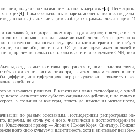
 концепций, получивших название «постпостмодернизм»
[3]
. Несмотря на
тавляющих
[4]
. Пока обозначились четыре компонента постпостмодер­на:
имодействий, 3) «глока-лизация» сообществ в рамках глоба­лизации, 4)
ости как таковой, в оцифрованном мире люди и играют, и осуществляют
е пилотов и космонавтов или даже автомобилистов без современных
ние практически полностью регули­руется компьютерами и не требует
ренции, личное общение и т. д.). Обыденные представления людей в
анием, причем не только со стороны власти или владельцев СМИ, но и
бъекты, создаваемые в сетевом про­странстве одними пользователями,
т объект живет независимо от ав­тора, является плодом «коллективно­го
бы диффузия, «интерференция» творца и аудитории, появляется некое
аль­ного действия.
го из вариантов развития. В нега­тивном плане технообразы, с одной
е некого коллективного субъекта соци­ального действия, и не только в
сурсов, а сознания и культуры, вплоть до изменения ментальности,
-кализации по разным основаниям. Постмодернизм распространял не­
то, впрочем, не столь уж и ново. Фактиче­ски в постпостмодернизме
ства. Классический пример — Япония, Южная Корея, Синга­пур, Гонконг
прежде всего свою культуру и идентичность, хотя и впитывают неизбеж­