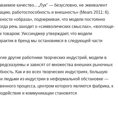
аваемое качество... „Лук" — безусловно, не эквивалент
тацию, работоспособность и внешность» (Mears 2011: 6).
вности «образа», подчер­кивая, что модели постоянно
 когда речь заходит о «символических смыслах», «воплоще­
м товаром: Уиссинджер утверждает, что модели
практик в бренд мы остановимся в следующей части
ие другие работни­ки творческих индустрий, модели в
предсказуемы и зависят от множества внешних рыночных
ность. Как и во всех творческих индустриях, большую
ими людьми из индустрии в неформальной обстановке —
венного процесса, центром которого является фабрика, к
модействие и коммуникации становятся