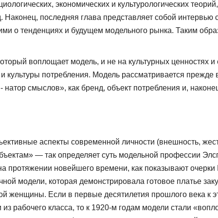
иологических, эконо­мических и культурологических теорий
.д. Наконец, последняя глава представляет собой интервью
 о тенденциях и бу­дущем модельного рынка. Таким образо
который воплощает модель, и не на культурных ценностях и 
 культуры потребления. Модель рассма­тривается прежде все
 натор смыслов», как бренд, объект потребления и, наконец
ъективные аспекты современной личности (внешность, жесты
ектам» — так определяет суть модельной профессии Элспе
 протяжении новейше­го времени, как показывают очерки 
чной модели, которая демонстрировала готовое платье за
 женщины. Если в пер­вые десятилетия прошлого века к э
з рабочего класса, то к 1920-м годам модели стали «вопл