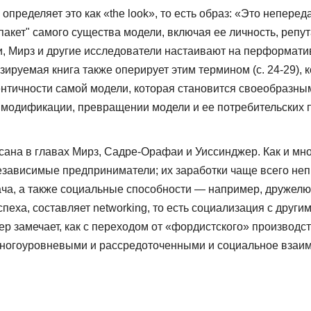
реде­ляет это как «the look», то есть образ: «Это неперед
 пакет" самого существа модели, включая ее личность, репу
и, Мирз и дру­гие исследователи настаивают на перформати
ензируемая книга также оперирует этим термином (с. 24-29),
идентичности самой модели, которая становится своеобразны
ммодификации, превращении модели и ее потребительских 
на в гла­вах Мирз, Садре-Орафаи и Уиссинджер. Как и мног
зависимые предприниматели; их заработки чаще всего не
ача, а также социальные способности — например, дружелюб
пеха, составляет networking, то есть социализация с друг
ер замечает, как с переходом от «фордистского» производст
ногоуровневыми и рассредоточенными и социаль­ное взаи