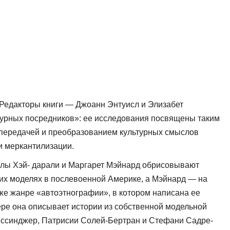
 Редакторы книги — Джоанн Энтуисл и Элизабет
ьтурных посредников»: ее исследования посвящены таким
, передачей и преобразова­нием культурных смыслов
 и меркантилизации.
Лэйлы Хэй- дарали и Маргарет Мэйнард обрисовывают
жих моделях в послевоенной Америке, а Мэйнард — на
же жанре «автоэтнографии», в котором написана ее
ере она описывает истории из соб­ственной модельной
 Уиссинджер, Патрисии Солей-Бертран и Стефани Садре-