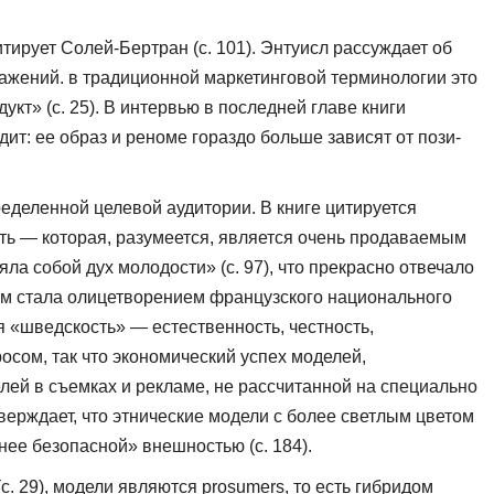
ирует Солей-Бертран (с. 101). Энтуисл рассуждает об
ображений. в традиционной маркетинговой терминологии это
кт» (с. 25). В интервью в последней главе книги
ит: ее образ и реноме гораздо больше зависят от пози­
еделенной целевой аудитории. В книге цитируется
ь — которая, разумеется, является очень продаваемым
ла собой дух молодости» (с. 97), что прекрасно отвечало
ом стала олицетворением французского национального
 «шведскость» — естествен­ность, честность,
сом, так что экономический успех моделей,
лей в съемках и рекламе, не рассчитанной на специ­ально
верждает, что этнические модели с более светлым цветом
нее безопасной» внешностью (с. 184).
 29), модели явля­ются prosumers, то есть гибридом