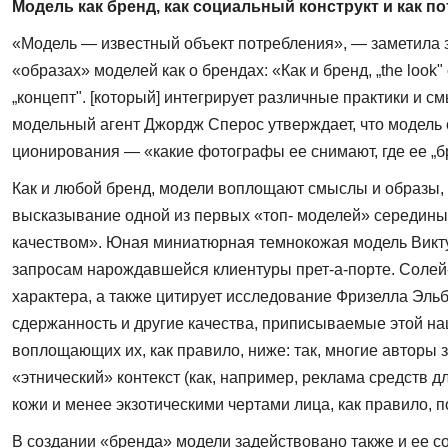
Модель как бренд,
как социальный конструкт и как п
«Модель — известный объект потребления», — заметила з
«образах» моделей как о брендах: «Как и бренд, „the loo
„концепт". [который] интегрирует различные практики и с
модельный агент Джордж Сперос утверждает, что модель с
ционирования — «какие фотографы ее снимают, где ее „брен
Как и любой бренд, модели воплощают смыслы и образы, 
высказывание одной из первых «топ- моделей» середины
каче­ством». Юная миниатюрная темнокожая модель Виктуар
запросам нарождавшейся клиентуры прет-а-порте. Солей
харак­тера, а также цитирует исследование Фризелла Эль
сдержанность и другие качества, приписываемые этой на
воплощающих их, как правило, ниже: так, многие авторы 
«этнический» контекст (как, например, реклама средств 
кожи и менее экзотически­ми чертами лица, как правило,
В создании «бренда» модели задействовано также и ее со