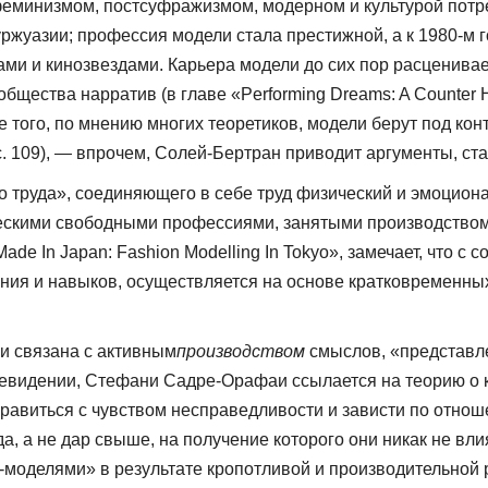
еминизмом, постсуфражизмом, модерном и культурой потреб
уржуазии; профессия модели стала престижной, а к 1980-м
и и кинозвездами. Карьера модели до сих пор расценивает
бщества нарратив (в главе «Performing Dreams: A Counter H
 того, по мнению многих теоретиков, моде­ли берут под ко
. 109), — впрочем, Солей-Бертран приводит аргументы, ста
го труда», соединяющего в себе труд физический и эмоцио
ческими свободными профессиями, занятыми производством
e In Japan: Fashion Modelling In Tokyo», замечает, что с 
ания и навыков, осуществляется на основе кратковременных
и связа­на с активным
производством
смыслов, «представле
евидении, Стефани Садре-Орафаи ссылается на теорию о кр
правиться с чувством несправедливости и зависти по отн
руда, а не дар свыше, на получение которого они никак не 
-моделями» в результате кропотливой и производительной