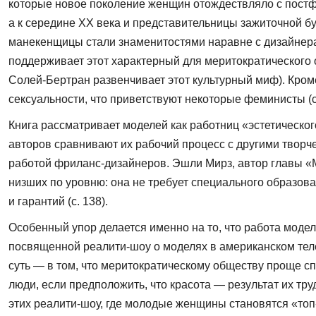
которые новое поко­ление женщин отождествляло с постф
а к середине ХХ века и представительницы зажиточной б
манекенщицы стали знаменито­стями наравне с дизайнерам
поддерживает этот характерный для меритократического о
Солей-Бертран развенчивает этот культурный миф). Кроме
сексуальности, что приветствуют некоторые феминисты (с
Книга рассматривает моделей как работниц «эстетическо
авторов сравнивают их рабочий процесс с другими твор
работой фриланс-дизайнеров. Эшли Мирз, автор главы «Mad
низших по уровню: она не тре­бует специального образов
и гарантий (с. 138).
Особенный упор делается именно на то, что работа модел
посвященной реалити-шоу о моде­лях в американском тел
суть — в том, что меритократическому обществу проще с
люди, если предположить, что красо­та — результат их т
этих реалити-шоу, где молодые женщины становятся «топ