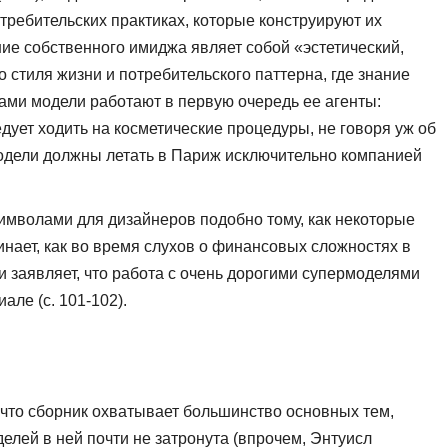
требительских практиках, которые конструируют их
ние собственного имиджа являет собой «эстетический,
стиля жизни и потребительского паттерна, где знание
ами модели ра­ботают в первую очередь ее агенты:
дует ходить на косметические процедуры, не говоря уж об
 модели должны летать в Париж исключительно компанией
мволами для дизай­неров подобно тому, как некоторые
инает, как во время слухов о финансовых сложностях в
и заявляет, что работа с очень дорогими супермоделями
але (с. 101-102).
, что сборник охватывает большинство основных тем,
елей в ней почти не затронута (впрочем, Энтуисл