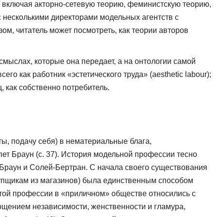
, включая акторно-сетевую те­орию, феминистскую теорию,
 с несколькими директорами модельных агентств с
м, читатель может посмотреть, как теории авторов
смыслах, которые она передает, а на онтологии самой
го как работник «эстетического труда» (aesthetic labour);
, как соб­ственно потребитель.
, подачу себя) в не­материальные блага,
т Браун (с. 37). История модельной профессии тесно
Браун и Солей-Бертран. С нача­ла своего существования
купщикам из магазинов) была единственным способом
той профессии в «приличном» об­ществе относились с
още­нием независимости, женственности и гламура,