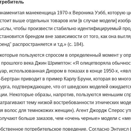
отребитель
наменитая манекенщица 1970-х Вероника Уэбб, которую цит
k" стоит выше отдельных товаров или [в случае мо­дели] из
мыс­лы, чтобы произвести стабильно идентифицируемый проду
тановится брендом вне зависимости от того, как она выгляд
д" рас­пространяется и т.д.» (с. 184).
которые пользуются спросом в определенный момент у опр
 прошлого века Джин Шримптон: «Я олицетворяла обычност
, использован­ная Диором в показах в конце 1950-х, «явля
-Бертран приводит в пример Карлу Бруни, которая во мног
бурга, подтвержда­ющее, что от шведских моделей ожидается
ции. Некоторые образы, напротив, пользуются меньшим спро
затрагивают тему низкой востребованности этнических моде
для во­лос для темнокожих женщин). Агент Джордж Сперос ут
 получают больше заказов, чем «очень черные» модели с «ме
бственное потребительское поведение. Согласно Энтуисл (с.