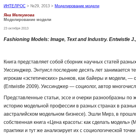
ИНТЕЛРОС
> №29, 2013 >
Моделирование модели
Яна Мелкумова
Моделирование модели
23 октября 2013
Fashioning Models: Image, Text and Industry. Entwistle J.,
Книга представляет собой сборник научных статей разны
Уиссинджер. Энтуисл последние десять лет занимается т
игро­кам «эстетических» рынков, как байеры и модели, —
(Entwistle 2009). Уиссинджер — социолог, автор многочис
Представленные статьи, эссе и очерки раз­нообразны по 
историю модельной профессии в разных странах в разные
австралийском модельном бизнесе). Эшли Мирз, в прошло
собственная книга «Цена красоты: как сделать модель» (
практики и тут же анализирует их с социологи­ческой то