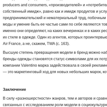
producers and consumers, «произ­водителей» и «потребит
собственный имидж», равно как и имидж продуктов и услу
предпринимательский и нема­териальный труд, побочным 
моды и умение быть ее частью сами по себе являются тов
именно они определяют, на каких вечеринках и в каких р
их стиле в одежде. Один из агентов, которых проинтервь
Air France, а не, скажем, TWA (с. 163).
Высшую степень превращения модели в бренд можно наблю
бренды одежды становятся ста­тус-символами для их потр
компании Valentino марка задействовала в своей рекламн
— это маркетинговый ход для новых небольших марок, кото
Заключение
В силу «разношерстности» жанров, тем и авторов и сравн
связанных с исследованием роли модели в социокультурно