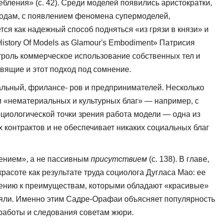
ления» (с. 42). Среди моделей появились аристократки,
 годам, с появлением феномена супермоделей,
ся как надежный способ подняться «из грязи в князи» и
istory Of Models as Glamour's Embodiment» Патрисия
нтроль коммерческое использование собственных тел и
вящие и этот под­ход под сомнение.
нальный, фрилансе- ров и предпринимателей. Несколько
 «нематериальных и культурных благ» — например, с
социологической точки зрения работа модели — одна из
 контрактов и не обеспечивает никаких социальных благ
нием», а не пассив­ным
присутствием
(с. 138). В главе,
асоте как результате труда социолога Дугласа Мао: ее
ошению к преимуществам, которыми обладают «красивые»
влияли. Именно этим Садре-Орафаи объясняет популярность
 работы и следования советам жюри.