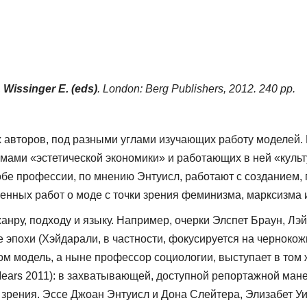
 Wissinger E. (eds)
. London: Berg Publishers, 2012. 240 pp.
х авторов, под разными углами изучающих работу моделей.
емами «эстетической экономики» и работающих в ней «кул
 обе профессии, по мнению Энтуисл, работают с созданием
ленных работ о моде с точ­ки зрения феминизма, марксизма
жанру, подходу и языку. На­пример, очерки Элспет Браун, 
 эпохи (Хэйдарали, в частно­сти, фокусируется на черноко
м модель, а ныне профессор социологии, выступает в том 
Mears 2011): в захватываю­щей, доступной репортажной ман
чки зрения. Эссе Джоан Энтуисл и Дона Слейтера, Элизабет