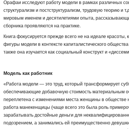
Орафаи ис­следуют работу модели в рамках различных соц
структурализм и постструктурализм, трудовую теорию и т
мировым именем и десятилетиями опыта, рассказывающими
сборника проявляются на практике.
Книга фокусируется прежде всего не на идеале красоты, 
фигуры модели в контексте капи­талистического общества и
также она изучается как социальный конструкт и «диссеми-
Модель как работник
«Работа модели — это труд, который трансформирует суб
обеспечивающие добавочную стоимость матери­альным объ
переплетена с изменениями места женщины в обществе на
работа манекенщицы (чаще всего это была роль примеро
зарабатывать достойные деньги для неквалифицированной
подозрением, а занимались ей преимущественно девушки и