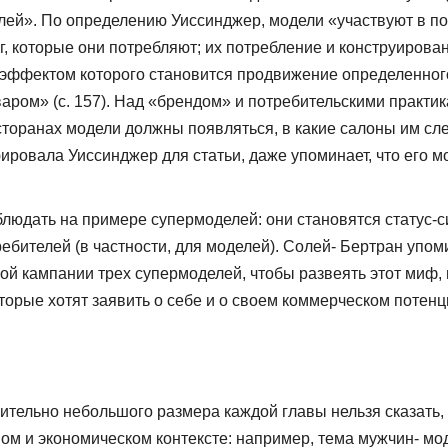
елей». По определению Уиссинджер, модели «участвуют в по
г, которые они потребляют; их потребление и конструирова
эффектом которого становится продви­жение определенного 
аром» (с. 157). Над «брендом» и потребительскими практик
есторанах модели должны появляться, в какие салоны им сле
юирова­ла Уиссинджер для статьи, даже упоминает, что его
дать на примере супермоделей: они становятся статус-си
ебителей (в частности, для моделей). Солей- Бертран упом
ой кампании трех супермоделей, чтобы развеять этот миф, 
рые хотят заявить о себе и о своем коммерче­ском потенци
ительно не­большого размера каждой главы нельзя сказать
м и экономическом контексте: например, тема мужчин- мод