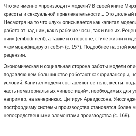
Что же именно «производят» модели? В своей книге Мирз оп
красоты и сексуальной привлека­тельности... Это „полный
Несмотря на то что «лук» описывается как капитал модел
работают над ним, как в рабочие часы, так и вне их. Рец
нии» (embodiment), а также и о персоне, стиле жизни и 
«коммодифицируют себя» (c. 157). Подробнее на этой ко
рецензии.
Экономическая и социальная сторона работы модели описа
подавляющем большинстве рабо­тают как фрилансеры, не
условий. Капитал модели составляют ее тело, жесты, под
часть нематериальных «инвестиций», необходимых для ус
напри­мер, на вечеринках. Цитируя Арвидссона, Уиссиндж
постфордизму системы производства становятся более м
непосредственными элементами производства (с. 169).