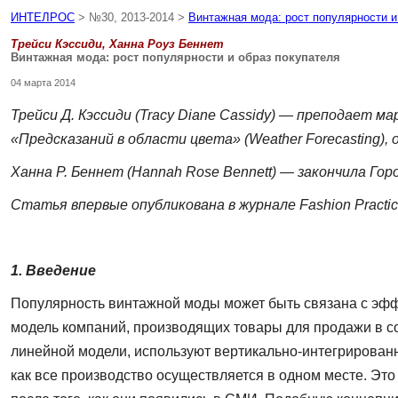
ИНТЕЛРОС
> №30, 2013-2014 >
Винтажная мода: рост популярности и
Трейси Кэссиди, Ханна Роуз Беннет
Винтажная мода: рост популярности и образ покупателя
04 марта 2014
Трейси Д. Кэссиди
(Tracy Diane Cassidy) — преподает мар
«Предсказаний в области цвета» (Weather Forecasting), 
Ханна Р. Беннет
(Hannah Rose Bennett) — закончила Горо
Статья впервые опубликована в журнале
Fashion
Practi
1. Введение
Популярность винтажной моды может быть связана с эффе
модель компаний, производящих то­вары для продажи в с
линейной модели, используют вертикально-интегрированн
как все производство осуществляется в одном месте. Это