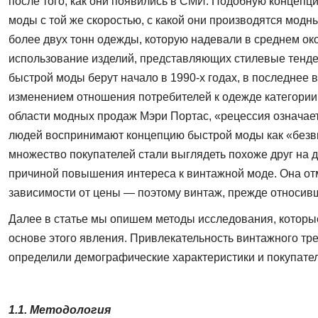
после того, как они появились в СМИ. Подобную концепц
моды с той же скоростью, с какой они производятся модн
более двух тонн одежды, которую надевали в среднем о
использование изделий, представляющих стилевые тенден
быстрой моды берут начало в 1990-х годах, в последнее 
изменением отношения потребителей к одежде категории «
области модных продаж Мэри Портас, «рецессия означает
людей воспринимают концепцию быстрой моды как «безвку
множество покупателей стали выглядеть похоже друг на д
причиной повышения интереса к винтажной моде. Она отм
зависимости от цены — поэтому винтаж, прежде относивши
Далее в статье мы опишем методы исследования, которые
основе этого явления. Привле­кательность винтажного тр
определили демографические характеристики и покупате
1.1. Методология