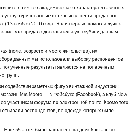
очников: текстов академического характера и газетных
полуструктурированные интервью у шести про­давцов
я) 13 ноября 2010 года. Эти интервью помогли лучше
зрения, что придало дополнительную глубину дан­ным
х (поле, возрасте и месте жительства), их
я сбора данных мы использовали выборку респондентов,
ом, полученные результаты являются не поперечным
х групп.
ри содействии замет­ных фигур винтажной индустрии;
 магазин Mrs Moore — в Фейсбуке (Facebook), а клуб New
 ее участникам форума по электронной почте. Кроме того,
мы отбирали респондентов, по одежде которых было
а. Еще 55 анкет было заполнено на двух британских