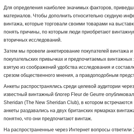
Для определения наиболее значимых факторов, приведших
материалов. Чтобы дополнить относительно скудную инфо
винтажа, которые торговали своими товарами на выставк
понять причины, по которым люди приобретают винтажную 
вторичных исследований.
Затем мы провели анкетирование покупателей винтажа и 
покупательских привычках и предпочитаемых винтажных э
взятую из со­ображений удобства исследования и составл
срезом общественного мнения, а правдоподобным пред­с
Анкеты распространялись среди целевой аудитории через 
известный винтажный блогер Fleur de Geurre опубликовала
Sheridan (The New Sheridan Club), в котором встречаютс
анкеты раздавались на двух бри­танских ярмарках винтаж
понятно, что они предпочитают винтаж.
На распространенные через Интернет вопросы ответили 16