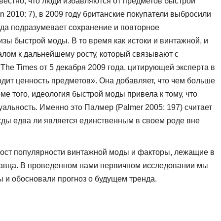
вестно, что люди избавляются от предметов быстрой
 2010: 7), в 2009 году британские покупатели выбросили
ода подразумевает сохранение и повторное
ы быстрой моды. В то время как истоки и винтажной, и
алом к дальнейшему росту, ко­торый связывают с
The Times от 5 декабря 2009 года, цитирующей эксперта в
дит ценность предметов». Она добавляет, что чем больше
е того, идеология быстрой моды привела к тому, что
альность. Именно это Палмер (Palmer 2005: 197) считает
жды едва ли является единственным в своем роде вне
 рост популярности винтажной моды и факторы, лежащие в
родавца. В проведенном нами первичном исследовании мы
 и обосновали прогноз о будущем тренда.