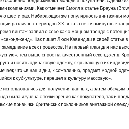
ию особенно поддерживают молодые покупатели. Однако из
ыми компаниями. Как отмечает Смолл в статье Брауна (Brown
коло шести раз. Набирающая же популярность винтажная м
ции различных периодов XX века, а не сиюминутные каприз
время винтаж заявил о себе как о мощном тренде с потенци
секонд-хенд». Как пишет Люси Кавендиш в своей статье в 
 замедление всех процессов. На первый план для нас выхо
сную», тем выше спрос на качественный секонд-хенд. Кром
руга и носить одинако­вую одежду, скрывающую их индивиду
ечает, что «в наши дни, к сожалению, предмет модной оде
йся к субкультуре, пе­решел в культуру массовую».
 исполь­зовались для получения данных, а затем обсудим
енда была изучена с точки зрения как поку­пателя, так и п
льские привычки британских поклонников винтажной одежды