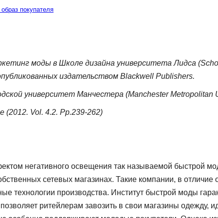
 образ покупателя
кетинг моды в Школе дизайна университета Лидса (School o
опубликованных издательством Blackwell Publishers.
дской университет Манчестера (Manchester Metropolitan U
ce
(2012.
Vol
.
4.2.
Pp
.
239-262)
ктом не­гативного освещения так называемой быстрой моды
обственных сетевых магазинах. Такие компании, в отличие
ые технологии производства. Институт быстрой моды гаран
 позволяет ритейлерам завозить в свои магазины одежду, и