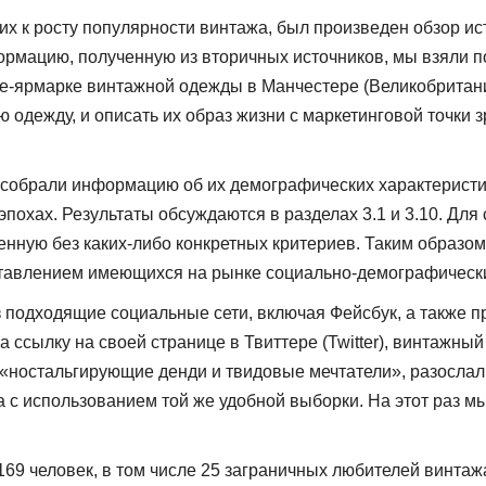
 к росту популярности винтажа, был произведен обзор ист
рмацию, полученную из вторичных ис­точников, мы взяли 
е-яр­марке винтажной одежды в Манчестере (Великобритани
одежду, и описать их образ жизни с мар­кетинговой точки 
собрали информацию об их демографических характеристика
похах. Результаты обсуждаются в разделах 3.1 и 3.10. Дл
енную без каких-либо кон­кретных критериев. Таким образ
тавлением имеющихся на рынке социально-демографически
подходя­щие социальные сети, включая Фейсбук, а также п
 ссылку на своей странице в Твиттере (Twitter), винтажный
я «ностальги­рующие денди и твидовые мечтатели», разослал
а с использованием той же удобной выбор­ки. На этот раз 
9 чело­век, в том числе 25 заграничных любителей винтаж