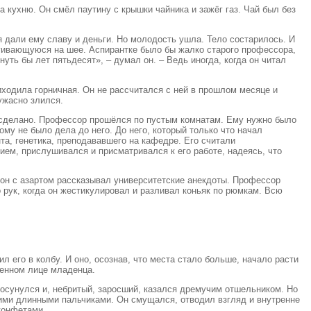
 кухню. Он смёл паутину с крышки чайника и зажёг газ. Чай был без
ия дали ему славу и деньги. Но молодость ушла. Тело состарилось. И
атягивающуюся на шее. Аспирантке было бы жалко старого профессора,
нуть бы лет пятьдесят», – думал он. – Ведь иногда, когда он читал
риходила горничная. Он не рассчитался с ней в прошлом месяце и
ужасно злился.
о сделано. Профессор прошёлся по пустым комнатам. Ему нужно было
му не было дела до него. До него, который только что начал
та, генетика, преподававшего на кафедре. Его считали
ем, прислушивался и присматривался к его работе, надеясь, что
 он с азартом рассказывал университетские анекдоты. Профессор
 рук, когда он жестикулировал и разливал коньяк по рюмкам. Всю
л его в колбу. И оно, осознав, что места стало больше, начало расти
щенном лице младенца.
осунулся и, небритый, заросший, казался дремучим отшельником. Но
нкими длинными пальчиками. Он смущался, отводил взгляд и внутренне
конфетами.