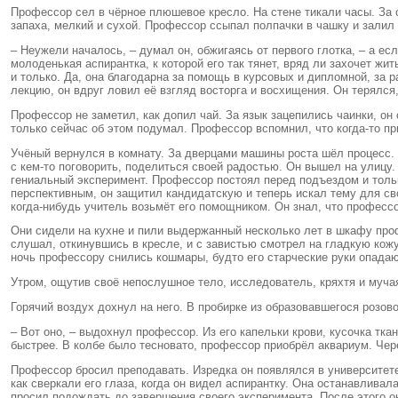
Профессор сел в чёрное плюшевое кресло. На стене тикали часы. За с
запаха, мелкий и сухой. Профессор ссыпал полпачки в чашку и залил 
– Неужели началось, – думал он, обжигаясь от первого глотка, – а е
молоденькая аспирантка, к которой его так тянет, вряд ли захочет ж
и только. Да, она благодарна за помощь в курсовых и дипломной, за ра
лекцию, он вдруг ловил её взгляд восторга и восхищения. Он терялся
Профессор не заметил, как допил чай. За язык зацепились чаинки, он
только сейчас об этом подумал. Профессор вспомнил, что когда-то пр
Учёный вернулся в комнату. За дверцами машины роста шёл процесс.
с кем-то поговорить, поделиться своей радостью. Он вышел на улицу.
гениальный эксперимент. Профессор постоял перед подъездом и тольк
перспективным, он защитил кандидатскую и теперь искал тему для св
когда-нибудь учитель возьмёт его помощником. Он знал, что профессо
Они сидели на кухне и пили выдержанный несколько лет в шкафу проф
слушал, откинувшись в кресле, и с завистью смотрел на гладкую кожу
ночь профессору снились кошмары, будто его старческие руки опадаю
Утром, ощутив своё непослушное тело, исследователь, кряхтя и муч
Горячий воздух дохнул на него. В пробирке из образовавшегося розово
– Вот оно, – выдохнул профессор. Из его капельки крови, кусочка тка
быстрее. В колбе было тесновато, профессор приобрёл аквариум. Че
Профессор бросил преподавать. Изредка он появлялся в университет
как сверкали его глаза, когда он видел аспирантку. Она останавлива
просил подождать до завершения своего эксперимента. После этого о