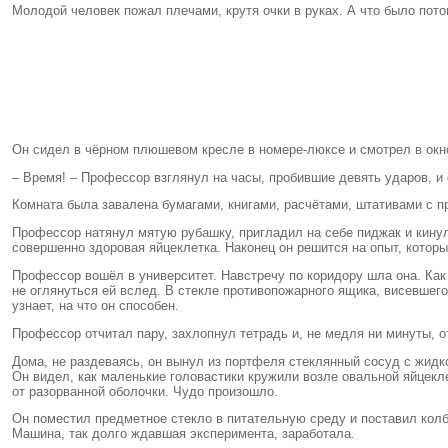
Молодой человек пожал плечами, крутя очки в руках. А что было пот
Он сидел в чёрном плюшевом кресле в номере-люксе и смотрел в окно
– Время! – Профессор взглянул на часы, пробившие девять ударов, и 
Комната была завалена бумагами, книгами, расчётами, штативами с п
Профессор натянул мятую рубашку, пригладил на себе пиджак и кинул 
совершенно здоровая яйцеклетка. Наконец он решится на опыт, который
Профессор вошёл в университет. Навстречу по коридору шла она. Как 
не оглянуться ей вслед. В стекле противопожарного ящика, висевшего 
узнает, на что он способен.
Профессор отчитал пару, захлопнул тетрадь и, не медля ни минуты, о
Дома, не раздеваясь, он вынул из портфеля стеклянный сосуд с жидк
Он видел, как маленькие головастики кружили возле овальной яйцекле
от разорванной оболочки. Чудо произошло.
Он поместил предметное стекло в питательную среду и поставил колб
Машина, так долго ждавшая эксперимента, заработала.