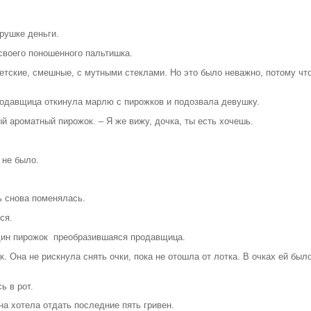
арушке деньги.
своего поношенного пальтишка.
етские, смешные, с мутными стеклами. Но это было неважно, потому чт
Продавщица откинула марлю с пирожков и подозвала девушку.
ый ароматный пирожок. – Я же вижу, дочка, ты есть хочешь.
 не было.
ь снова поменялась.
ся.
один пирожок преобразившаяся продавщица.
. Она не рискнула снять очки, пока не отошла от лотка. В очках ей бы
ь в рот.
она хотела отдать последние пять гривен.