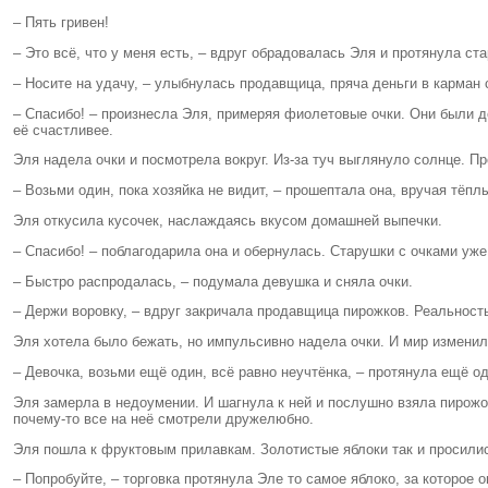
– Пять гривен!
– Это всё, что у меня есть, – вдруг обрадовалась Эля и протянула ст
– Носите на удачу, – улыбнулась продавщица, пряча деньги в карман 
– Спасибо! – произнесла Эля, примеряя фиолетовые очки. Они были д
её счастливее.
Эля надела очки и посмотрела вокруг. Из-за туч выглянуло солнце. 
– Возьми один, пока хозяйка не видит, – прошептала она, вручая тёпл
Эля откусила кусочек, наслаждаясь вкусом домашней выпечки.
– Спасибо! – поблагодарила она и обернулась. Старушки с очками уже
– Быстро распродалась, – подумала девушка и сняла очки.
– Держи воровку, – вдруг закричала продавщица пирожков. Реальност
Эля хотела было бежать, но импульсивно надела очки. И мир изменил
– Девочка, возьми ещё один, всё равно неучтёнка, – протянула ещё 
Эля замерла в недоумении. И шагнула к ней и послушно взяла пирожок
почему-то все на неё смотрели дружелюбно.
Эля пошла к фруктовым прилавкам. Золотистые яблоки так и просилис
– Попробуйте, – торговка протянула Эле то самое яблоко, за которое 