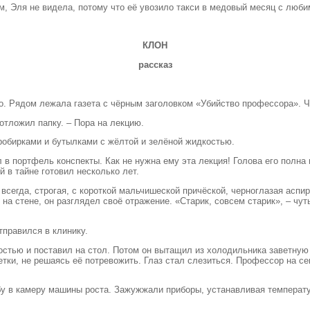
ом, Эля не видела, потому что её увозило такси в медовый месяц с люб
КЛОН
рассказ
. Рядом лежала газета с чёрным заголовком «Убийство профессора». Че
отложил папку. – Пора на лекцию.
робирками и бутылками с жёлтой и зелёной жидкостью.
в портфель конспекты. Как не нужна ему эта лекция! Голова его полна и
 в тайне готовил несколько лет.
всегда, строгая, с короткой мальчишеской причёской, черноглазая асп
на стене, он разглядел своё отражение. «Старик, совсем старик», – чуть
тправился в клинику.
остью и поставил на стол. Потом он вытащил из холодильника заветную
тки, не решаясь её потревожить. Глаз стал слезиться. Профессор на се
у в камеру машины роста. Зажужжали приборы, устанавливая температу