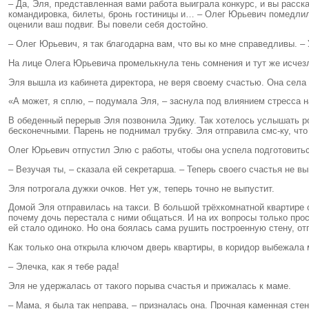
– Да, Эля, представленная вами работа выиграла конкурс, и вы расс
командировка, билеты, бронь гостиницы и… – Олег Юрьевич помедлил, 
оценили ваш подвиг. Вы повели себя достойно.
– Олег Юрьевич, я так благодарна вам, что вы ко мне справедливы. – 
На лице Олега Юрьевича промелькнула тень сомнения и тут же исчез
Эля вышла из кабинета директора, не веря своему счастью. Она села 
«А может, я сплю, – подумала Эля, – заснула под влиянием стресса н
В обеденный перерыв Эля позвонила Эдику. Так хотелось услышать ро
бесконечными. Парень не поднимал трубку. Эля отправила смс-ку, что
Олег Юрьевич отпустил Элю с работы, чтобы она успела подготовить
– Везучая ты, – сказала ей секретарша. – Теперь своего счастья не вы
Эля потрогала дужки очков. Нет уж, теперь точно не выпустит.
Домой Эля отправилась на такси. В большой трёхкомнатной квартире о
почему дочь перестала с ними общаться. И на их вопросы только проси
ей стало одиноко. Но она боялась сама рушить построенную стену, о
Как только она открыла ключом дверь квартиры, в коридор выбежала
– Элечка, как я тебе рада!
Эля не удержалась от такого порыва счастья и прижалась к маме.
– Мама, я была так неправа, – призналась она. Прочная каменная стен