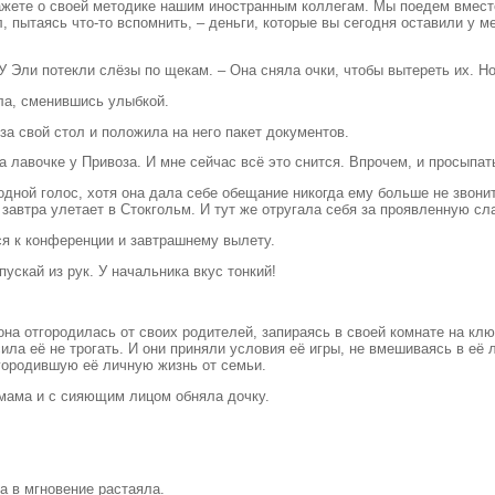
кажете о своей методике нашим иностранным коллегам. Мы поедем вместе
пытаясь что-то вспомнить, – деньги, которые вы сегодня оставили у ме
У Эли потекли слёзы по щекам. – Она сняла очки, чтобы вытереть их. Но
ла, сменившись улыбкой.
за свой стол и положила на него пакет документов.
а лавочке у Привоза. И мне сейчас всё это снится. Впрочем, и просыпат
дной голос, хотя она дала себе обещание никогда ему больше не звонит
 завтра улетает в Стокгольм. И тут же отругала себя за проявленную сл
ся к конференции и завтрашнему вылету.
пускай из рук. У начальника вкус тонкий!
на отгородилась от своих родителей, запираясь в своей комнате на клю
ла её не трогать. И они приняли условия её игры, не вмешиваясь в её л
тгородившую её личную жизнь от семьи.
 мама и с сияющим лицом обняла дочку.
а в мгновение растаяла.