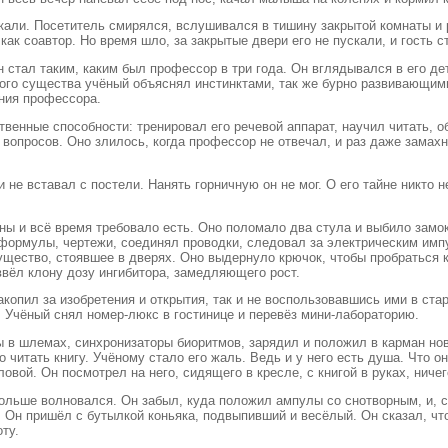
скали. Посетитель смирялся, вслушивался в тишину закрытой комнаты и
как соавтор. Но время шло, за закрытые двери его не пускали, и гость 
н стал таким, каким был профессор в три года. Он вглядывался в его де
ого существа учёный объяснял инстинктами, так же бурно развивающими
ания профессора.
твенные способности: тренировал его речевой аппарат, научил читать,
 вопросов. Оно злилось, когда профессор не отвечал, и раз даже замахн
е вставал с постели. Нанять горничную он не мог. О его тайне никто н
 и всё время требовало есть. Оно поломало два стула и выбило замок
 формулы, чертежи, соединял проводки, следовал за электрическим имп
ущество, стоявшее в дверях. Оно выдернуло крючок, чтобы пробраться
ввёл клону дозу ингибитора, замедляющего рост.
акопил за изобретения и открытия, так и не воспользовавшись ими в ста
. Учёный снял номер-люкс в гостинице и перевёз мини-лабораторию.
ы в шлемах, синхронизаторы биоритмов, зарядил и положил в карман но
читать книгу. Учёному стало его жаль. Ведь и у него есть душа. Что он
овой. Он посмотрел на него, сидящего в кресле, с книгой в руках, ниче
ольше волновался. Он забыл, куда положил ампулы со снотворным, и, с
. Он пришёл с бутылкой коньяка, подвыпивший и весёлый. Он сказал, ч
ту.