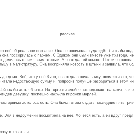
рассказ
л всё её реальное сознание. Она не понимала, куда идёт. Лишь бы пода
 она поссорилась с парнем. С Эдиком они были вместе уже три года, не
оделилась с ним своим вторым. А он отдал ей компот. Потом он нашел е
ьшу в магистратуру. Она восприняла новость в штыки и заявила, что бол
 до дома. Всё, что у неё было, она отдала начальнику, возместив то, че
считала недостающую сумму и, попросив получше разобраться в этом ин
 Сейчас бы хоть яблочко. Но торговки злобно поглядывают на таких, как 
увидев девушку, поспешно накрыла пирожки марлей.
нестерпимо хотелось есть. Она была готова отдать последние пять гриве
ке. Эля в недоумении посмотрела на неё. Хочется есть, а ей вдруг пред
разу отказаться.