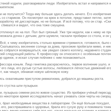
теной ходили, разговаривали люди. Изобретатель встал и направился на
кипятком.
сли не получится? Тогда ему больше здесь делать нечего. Его изобретен
ить со стариком. Он посмотрел на крюк в потолке, представил петлю, з
зработку её диссертации, но не больше. И всё потому, что он стар. «Ски
, сбивался и видел, что она тоже смущена.
 отплюнул их на пол. Пол был грязный. Уже три недели, как к нему не п
иезжала дочка с детьми, дети шумели, таскали пробирки со стола, и он 
 Всё, к чему изобретатель столько времени стремился, готовился, был
 Скатывалось весеннее солнце за дома, прохожие пробегали мимо, и нико
о собрался возвращаться, как увидел своего коллегу, недавнего студен
оей следующей работы. К профессору он относился с особенным почтени
р одинок, и искал случая поближе с ним познакомиться.
ессора коньяк. Лицо генетика раскраснелось, первое волнение ушло, и
 его лица, его русые густые волосы, любовался лёгкостью движений его
т, как чешуя, обнажая новую шёлковую кожу.
аясь охватившим приступом ревматизма, добрался до машины роста.
го сгустка шли пузырьки.
ни, пузырька семени росло живое существо. Из пробирки учёный пересади
рез некоторое время исследователь начал узнавать свои черты на смор
е, брал необходимые вещества в лаборатории. Он ещё больше похудел, 
ла его, расспрашивала о здоровье, брала его сухую руку и пожимала то
н весь вечер напевал себе под нос, качал малыша на коленях и кормил 