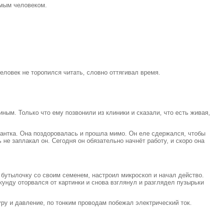
имым человеком.
ловек не торопился читать, словно оттягивал время.
ным. Только что ему позвонили из клиники и сказали, что есть живая,
ирантка. Она поздоровалась и прошла мимо. Он еле сдержался, чтобы
 не заплакал он. Сегодня он обязательно начнёт работу, и скоро она
 бутылочку со своим семенем, настроил микроскоп и начал действо.
кунду оторвался от картинки и снова взглянул и разглядел пузырьки
ру и давление, по тонким проводам побежал электрический ток.