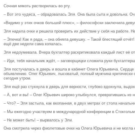
Сочная мякоть растворилась во рту.
– Вот это чудеса, – обрадовалась Эля. Она была сыта и довольна. О
«Видимо у этих очков большой плюс», – философски заключила девуш
Эля надела очки и решила проверить их действие у себя на работе. Не
– Элечка! Как я рада, – она обняла девушку. – Такой блестящий отчёт
ещё две недели сама копалась.
Эля недоумевала. Вчера бухгалтер раскритиковала каждый лист её от
– Иди, тебя начальник ждёт, – заговорщицки сложила руки бухгалтерш
Эля постучалась в дверь и вошла в кабинет Олега Юрьевича. Сердце е
объявлению. Олег Юрьевич, лысоватый, полный мужчина критически ог
сегодня утром.
Эля ещё раз стукнула в дверь для верности, глубоко вдохнула, выдох
– А, вот и вы! – Олег Юрьевич широко улыбнулся, превратившись из н
– Что? – Эля застыла, как вкопанная, в двух метрах от стола начальни
– Мы ежегодно участвуем в международной конференции в Стокгольме
– Не может быть! – вырвалось у Эли.
Она смотрела через фиолетовые очки на Олега Юрьевича и не могла о