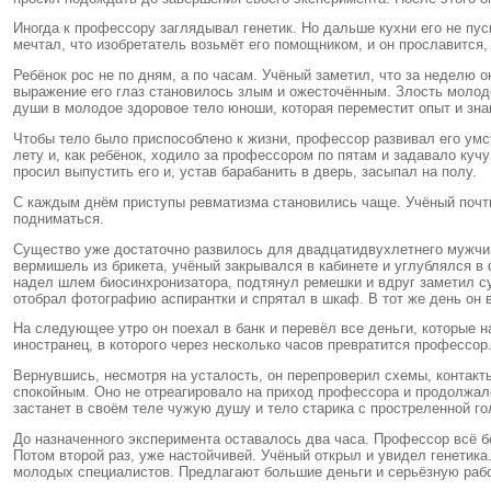
Иногда к профессору заглядывал генетик. Но дальше кухни его не пу
мечтал, что изобретатель возьмёт его помощником, и он прославится, 
Ребёнок рос не по дням, а по часам. Учёный заметил, что за неделю о
выражение его глаз становилось злым и ожесточённым. Злость молод
души в молодое здоровое тело юноши, которая переместит опыт и зн
Чтобы тело было приспособлено к жизни, профессор развивал его умс
лету и, как ребёнок, ходило за профессором по пятам и задавало кучу
просил выпустить его и, устав барабанить в дверь, засыпал на полу.
С каждым днём приступы ревматизма становились чаще. Учёный почти н
подниматься.
Существо уже достаточно развилось для двадцатидвухлетнего мужчины
вермишель из брикета, учёный закрывался в кабинете и углублялся в
надел шлем биосинхронизатора, подтянул ремешки и вдруг заметил с
отобрал фотографию аспирантки и спрятал в шкаф. В тот же день он 
На следующее утро он поехал в банк и перевёл все деньги, которые н
иностранец, в которого через несколько часов превратится профессор
Вернувшись, несмотря на усталость, он перепроверил схемы, контакт
спокойным. Оно не отреагировало на приход профессора и продолжало 
застанет в своём теле чужую душу и тело старика с простреленной гол
До назначенного эксперимента оставалось два часа. Профессор всё б
Потом второй раз, уже настойчивей. Учёный открыл и увидел генетика
молодых специалистов. Предлагают большие деньги и серьёзную рабо