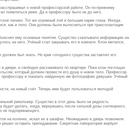
 расспрашивал о новой профессорской работе. Он по-прежнему
стал появляться реже. Да и профессору было не до него.
тское личико. Тот же огромный лоб и большие карие глаза. Иногда
ся, как и тело. Они должны были вытесниться при трансплантации
 объяснял ему основные понятия. Существо схватывало информацию на
улось на него. Учёный стал закрывать его в комнате. Клон метался,
е должен был знать. Но крик голодного существа заставлял его
 в двери, и свободно расхаживало по квартире. Пока клон поглощал
ульсом, который должен провести его душу в новое тело. Профессор
 к профессору и показать найденную им фотографию девушки. Учёный
рости, на новый счёт. Теперь ими будет пользоваться молодой
венький револьвер. Существо в этот день было на редкость
а будет делать, когда, вернувшись после сильной дозы снотворного,
го не подозревающего.
тоя на коленях, искал их в шкафах. Неожиданно в дверь позвонили.
то решил оставить преподавание. Секретная лаборатория вербует