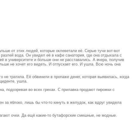
льше от этих людей, которые оклеветали её. Серые тучи вот-вот
 разлей вода. Он увидел её в кафе санатория, где она отдыхала с
ё в университете и больше они не расставались. А вчера, получив
ьше не хочет его видеть. И отпускает его. И ушла. Всю ночь она
го не тратила. Её обвинили в пропаже денег, которая выявилась, когда
циденте, ушла.
она, подозревая во всех грехах. С прилавка продают пирожки с
н за яблоко, лишь бы что-то кинуть в желудок, как вдруг увидела
лагают очки. Да ещё какие-то бутафорские смешные, не модные.