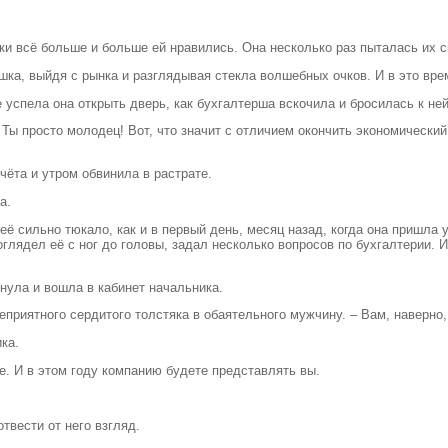
чки всё больше и больше ей нравились. Она несколько раз пыталась их 
ка, выйдя с рынка и разглядывая стекла волшебных очков. И в это вре
 успела она открыть дверь, как бухгалтерша вскочила и бросилась к ней
! Ты просто молодец! Вот, что значит с отличием окончить экономически
чёта и утром обвинила в растрате.
а.
ё сильно тюкало, как и в первый день, месяц назад, когда она пришла 
лядел её с ног до головы, задал несколько вопросов по бухгалтерии. И
нула и вошла в кабинет начальника.
еприятного сердитого толстяка в обаятельного мужчину. – Вам, наверно,
ка.
. И в этом году компанию будете представлять вы.
твести от него взгляд.