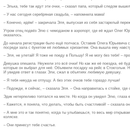
– Элька, тебе так идут эти очки, – сказал папа, который следом вышел
– У нас сегодня серебряная свадьба, – напомнила мама!
– Конечно, идём! – закричала Эля, выпуская из себя застарелый пер
Утром отец подвёз Элю с чемоданом в аэропорт, где её ждал Олег Юр
оказалось.
До начала регистрации было ещё полчаса. Оставив Олега Юрьевича с 
посреди зала с букетом её любимых хризантем. Она вышла ему навстр
– Эля, не улетай! Я тоже не поеду в Польшу! Я не могу без тебя! – пр
Девушка опешила. Неужели это всё очки! Но как же её поездка, её б
которые он выбрал для неё. Объявили посадку на рейс в Стокгольм. Н
И увидев ответ в глазах Эли, сжал в объятиях любимую девушку.
– Я тебя никуда не отпущу. А без этих очков тебе гораздо лучше!
– Подожди, я сейчас, – сказала Эля. – Она направилась к стойке, где
Эдик нетерпеливо топтался на месте. Но когда он увидел Элю, глаза 
– Кажется, я поняла, что делать, чтобы быть счастливой! – сказала он
– А мне это и так понятно, когда ты улыбаешься, то весь мир открыв
коляске.
– Они принесут тебе счастье.