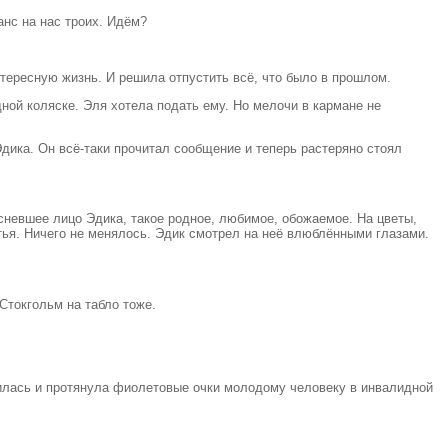
анс на нас троих. Идём?
нтересную жизнь. И решила отпустить всё, что было в прошлом.
ой коляске. Эля хотела подать ему. Но мелочи в кармане не
дика. Он всё-таки прочитал сообщение и теперь растеряно стоял
сневшее лицо Эдика, такое родное, любимое, обожаемое. На цветы,
етья. Ничего не менялось. Эдик смотрел на неё влюблёнными глазами.
 Стокгольм на табло тоже.
новилась и протянула фиолетовые очки молодому человеку в инвалидной