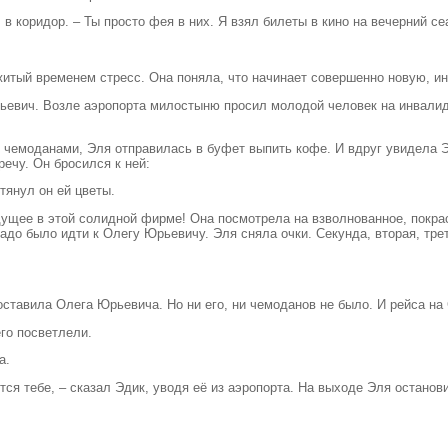
 в коридор. – Ты просто фея в них. Я взял билеты в кино на вечерний се
ежитый временем стресс. Она поняла, что начинает совершенно новую, и
ьевич. Возле аэропорта милостыню просил молодой человек на инвалидн
чемоданами, Эля отправилась в буфет выпить кофе. И вдруг увидела Э
ечу. Он бросился к ней:
отянул он ей цветы.
удущее в этой солидной фирме! Она посмотрела на взволнованное, покра
адо было идти к Олегу Юрьевичу. Эля сняла очки. Секунда, вторая, тр
 оставила Олега Юрьевича. Но ни его, ни чемоданов не было. И рейса на
его посветлели.
а.
ается тебе, – сказал Эдик, уводя её из аэропорта. На выходе Эля оста