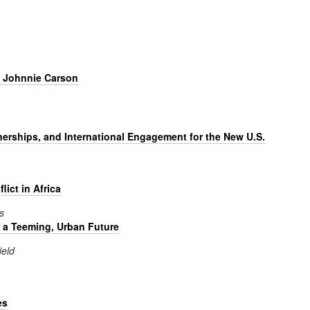
d Johnnie Carson
tnerships, and International Engagement for the New U.S.
ict in Africa
s
r a Teeming, Urban Future
ield
es