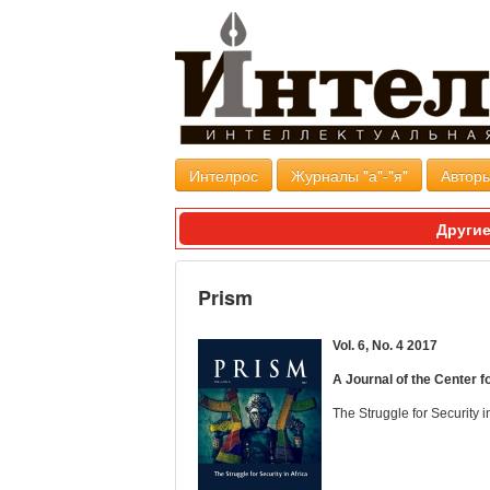
Интелрос
Журналы "а"-"я"
Авторы
Другие
Prism
Vol. 6, No. 4 2017
A Journal of the Center 
The Struggle for Security in