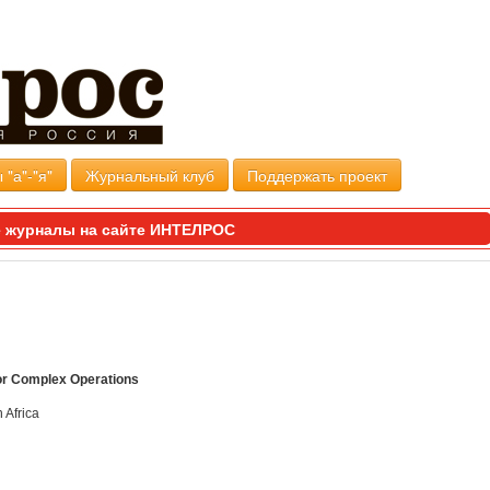
 "а"-"я"
Журнальный клуб
Поддержать проект
 журналы на сайте ИНТЕЛРОС
for Complex Operations
 Africa