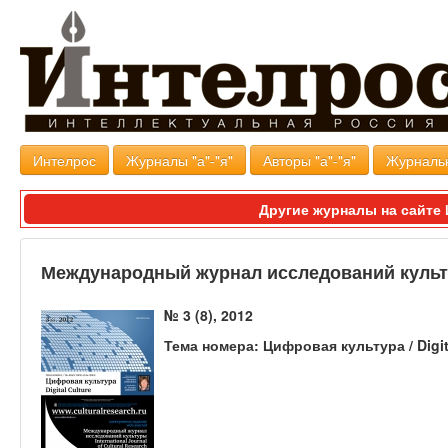
Интелрос
Журналы "а"-"я"
Авторы "а"-"я"
Журналь
Другие журналы на сайт
Международный журнал исследований куль
№ 3 (8), 2012
Тема номера: Цифровая культура / Digit