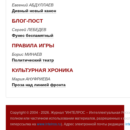
Евгений АБДУЛЛАЕВ
Дивный новый канон
БЛОГ-ПОСТ
Сергей ЛЕБЕДЕВ
Фунес беспамятный
ПРАВИЛА ИГРЫ
Борис МИНАЕВ
Политический театр
КУЛЬТУРНАЯ ХРОНИКА
Мария АНУФРИЕВА
Проза над линией фронта
Copyright © 2004 -
2026. Журнал "ИНТЕЛРОС – Интеллектуальная Росси
полном или частичном использовании материалов, разрешенных к вос
гиперссылка на
www.intelros.ru
). Адрес электронной почты редакции:
int