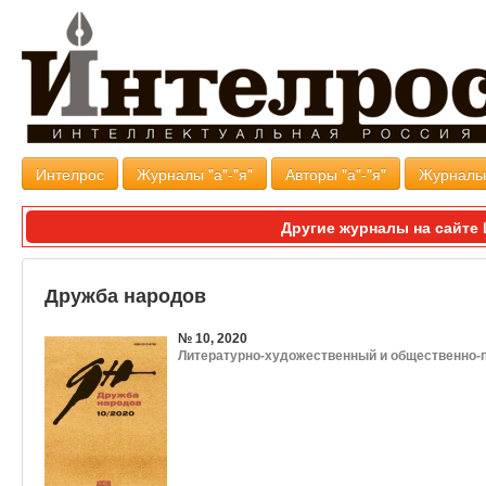
Интелрос
Журналы "а"-"я"
Авторы "а"-"я"
Журналь
Другие журналы на сайт
Дружба народов
№ 10, 2020
Литературно-художественный и общественно-