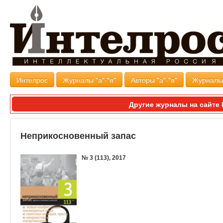
Интелрос
Журналы "а"-"я"
Авторы "а"-"я"
Журналь
Другие журналы на сайт
Неприкосновенный запас
№ 3 (113), 2017