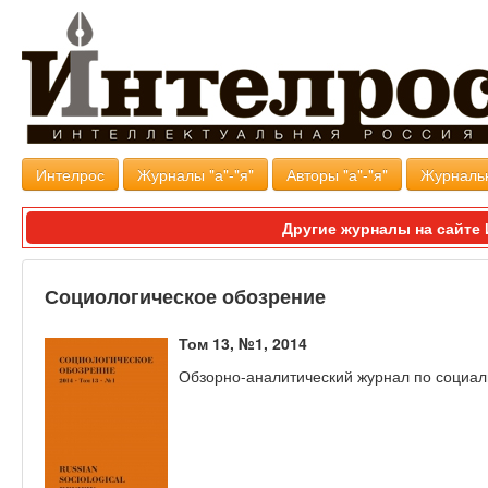
Интелрос
Журналы "а"-"я"
Авторы "а"-"я"
Журналь
Другие журналы на сайт
Социологическое обозрение
Том 13, №1, 2014
Обзорно-аналитический журнал по социа