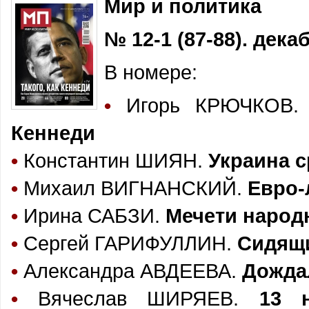
Мир и политика
№ 12-1 (87-88). дек
В номере:
•
Игорь КРЮЧКОВ
Кеннеди
•
Константин ШИЯН.
Украина 
•
Михаил ВИГНАНСКИЙ.
Евро-
•
Ирина САБЗИ.
Мечети народ
•
Сергей ГАРИФУЛЛИН.
Сидящи
•
Александра АВДЕЕВА.
Дожда
•
Вячеслав ШИРЯЕВ.
13 н