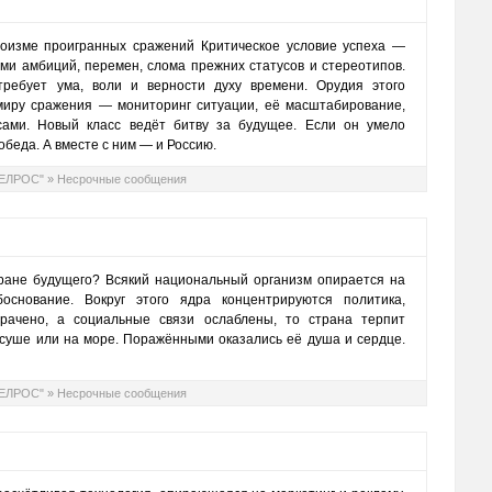
оизме проигранных сражений Критическое условие успеха —
и амбиций, перемен, слома прежних статусов и стереотипов.
ребует ума, воли и верности духу времени. Орудия этого
 миру сражения — мониторинг ситуации, её масштабирование,
ами. Новый класс ведёт битву за будущее. Если он умело
обеда. А вместе с ним — и Россию.
ТЕЛРОС"
»
Несрочные сообщения
ране будущего? Всякий национальный организм опирается на
основание. Вокруг этого ядра концентрируются политика,
рачено, а социальные связи ослаблены, то страна терпит
а суше или на море. Поражёнными оказались её душа и сердце.
ТЕЛРОС"
»
Несрочные сообщения