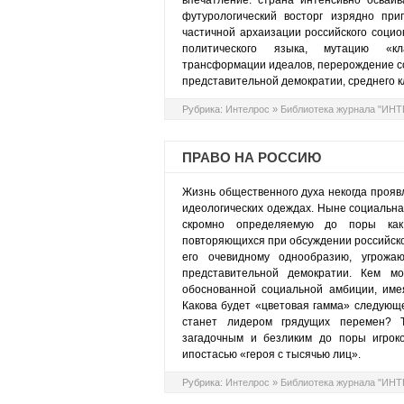
впечатление: страна интенсивно осваи
футурологический восторг изрядно пр
частичной архаизации российского социо
политического языка, мутацию «кла
трансформации идеалов, перерождение со
представительной демократии, среднего к
Рубрика:
Интелрос
»
Библиотека журнала "ИН
ПРАВО НА РОССИЮ
Жизнь общественного духа некогда прояв
идеологических одеждах. Ныне социальна
скромно определяемую до поры как 
повторяющихся при обсуждении российско
его очевидному однообразию, угрожа
представительной демократии. Кем мо
обоснованной социальной амбиции, име
Какова будет «цветовая гамма» следующе
станет лидером грядущих перемен? Т
загадочным и безликим до поры игрок
ипостасью «героя с тысячью лиц».
Рубрика:
Интелрос
»
Библиотека журнала "ИН