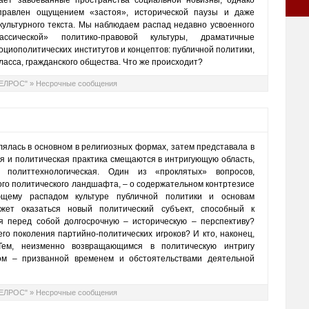
вает завоеванные пространства социальной новизны, однако
ве
иправлен ощущением «застоя», исторической паузы и даже
Рей
культурного текста. Мы наблюдаем распад недавно усвоенного
Рей
ссической» политико-правовой культуры, драматичные
циополитических институтов и концептов: публичной политики,
ласса, гражданского общества. Что же происходит?
ТЕЛРОС"
»
Несрочные сообщения
лялась в основном в религиозных формах, затем представала в
я и политическая практика смещаются в интригующую область,
политтехнологическая. Один из «проклятых» вопросов,
го политического ландшафта, – о содержательном контртезисе
ющему распадом культуре публичной политики и основам
жет оказаться новый политический субъект, способный к
я перед собой долгосрочную – историческую – перспективу?
го поколения партийно-политических игроков? И кто, наконец,
ем, неизменно возвращающимся в политическую интригу
ом – призванной временем и обстоятельствами деятельной
ТЕЛРОС"
»
Несрочные сообщения