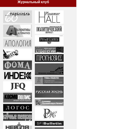
Журнальный клуб
рсия
тинг от 30.12.2004 (issue 1) english version
тинг от 30.08.2004 (бета-версия)