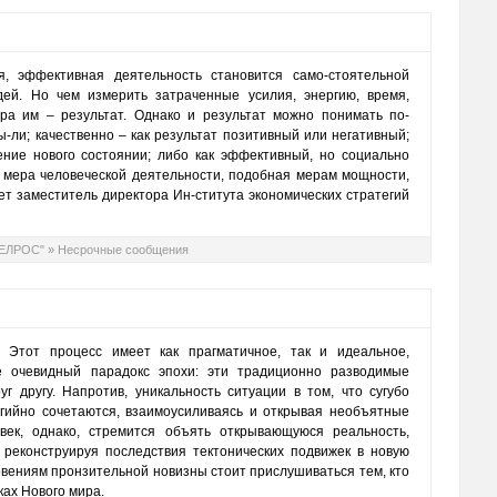
, эффективная деятельность становится само-стоятельной
ей. Но чем измерить затраченные усилия, энергию, время,
ра им – результат. Однако и результат можно понимать по-
ы-ли; качественно – как результат позитивный или негативный;
ение нового состоянии; либо как эффективный, но социально
 мера человеческой деятельности, подобная мерам мощности,
ет заместитель директора Ин-ститута экономических стратегий
ТЕЛРОС"
»
Несрочные сообщения
 Этот процесс имеет как прагматичное, так и идеальное,
е очевидный парадокс эпохи: эти традиционно разводимые
г другу. Напротив, уникальность ситуации в том, что сугубо
ргийно сочетаются, взаимоусиливаясь и открывая необъятные
век, однако, стремится объять открывающуюся реальность,
 реконструируя последствия тектонических подвижек в новую
овениям пронзительной новизны стоит прислушиваться тем, кто
ках Нового мира.