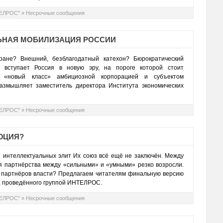
ТЕЛРОС"
»
Несрочные сообщения
ЛЬНАЯ МОБИЛИЗАЦИЯ РОССИИ
ране? Внешний, безблагодатный катехон? Бюрократический
 вступает Россия в новую эру, на пороге которой стоит
й «новый класс» амбициозной корпорацией и субъектом
азмышляет заместитель директора Института экономических
ТЕЛРОС"
»
Несрочные сообщения
ЮЦИЯ?
 интеллектуальных элит Их союз всё ещё не заключён. Между
ия партнёрства между «сильными» и «умными» резко возросли.
 партнёров власти? Предлагаем читателям финальную версию
, проведённого группой ИНТЕЛРОС.
ТЕЛРОС"
»
Несрочные сообщения