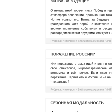
БИТВА ЗА БУДУЩЕЕ
О немыслимой горечи иных Побед и гер
атмосфера революции, пронизанная токам
Но не только это. Битва за будущее т
грандиозного, хотя порой не заметного
верное управление событиями и ресурс
распорядится этими орудиями, его ждёт П
Рубрика:
Интелрос
»
Библиотека журнала "ИН
ПОРАЖЕНИЕ РОССИИ?
Или поражение старых идей и элит в ст
своё смысловое, мировоззренческое об
экономика и всё прочее. Если ядро ут
поражение. Терпит его и Россия. И не н
Что дальше?
Рубрика:
Интелрос
»
Библиотека журнала "ИН
СЕЗОННАЯ МОДАЛЬНОСТЬ