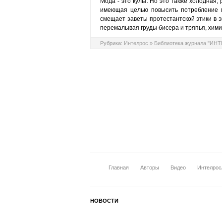
Мода - это культ. Но это также холодная,
имеющая целью повысить потребление м
смещает заветы протестантской этики в э
перемалывая груды бисера и тряпья, хими
Рубрика:
Интелрос
»
Библиотека журнала "ИН
Главная
Авторы
Видео
Интелрос
НОВОСТИ