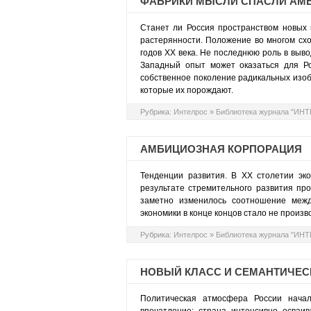
ФАБРИКИ МЫСЛИ СПАСЛИ АМ
Станет ли Россия пространством новых 
растерянности. Положение во многом схо
годов XX века. Не последнюю роль в вывод
Западный опыт может оказаться для Ро
собственное поколение радикальных изоб
которые их порождают.
Рубрика:
Интелрос
»
Библиотека журнала "ИН
АМБИЦИОЗНАЯ КОРПОРАЦИЯ
Тенденции развития. В ХХ столетии эк
результате стремительного развития про
заметно изменилось соотношение межд
экономики в конце концов стало не произв
Рубрика:
Интелрос
»
Библиотека журнала "ИН
НОВЫЙ КЛАСС И СЕМАНТИЧЕС
Политическая атмосфера России начал