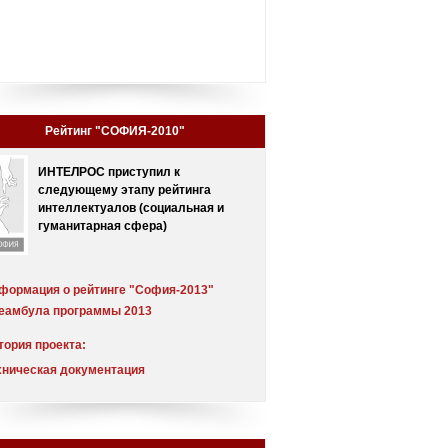
Рейтинг "СОФИЯ-2010"
ИНТЕЛРОС приступил к
следующему этапу рейтинга
интеллектуалов (социальная и
гуманитарная сфера)
формация о рейтинге "София-2013"
еамбула программы 2013
тория проекта:
еамбула
хническая документация
мментарий
хнологическое обоснование проекта
спертный совет
чет о результатах обработки экспертных
тинг от 30.12.2005 (выпуск 2)
енок
тинг от 30.12.2004 (выпуск 1) русская