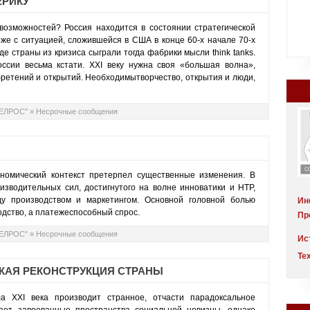
ЕРИКУ
возможностей? Россия находится в состоянии стратегической
же с ситуацией, сложившейся в США в конце 60-х начале 70-х
е страны из кризиса сыграли тогда фабрики мысли think tanks.
ссии весьма кстати. XXI веку нужна своя «большая волна»,
ретений и открытий. Необходимытворчество, открытия и люди,
ТЕЛРОС"
»
Несрочные сообщения
ономический контекст претерпел существенные изменения. В
изводительных сил, достигнутого на волне инноватики и НТР,
у производством и маркетингом. Основной головной болью
Ин
одство, а платежеспособный спрос.
Пр
ТЕЛРОС"
»
Несрочные сообщения
Ис
Пр
Те
Ко
КАЯ РЕКОНСТРУКЦИЯ СТРАНЫ
Те
Эк
От
Рей
оц
а XXI века производит странное, отчасти парадоксальное
Рей