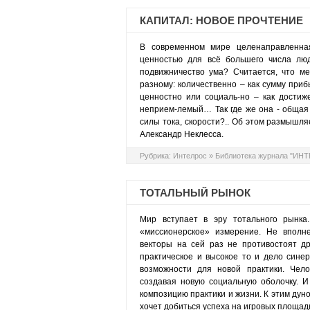
КАПИТАЛ: НОВОЕ ПРОЧТЕНИЕ
В современном мире целенаправленная
ценностью для всё большего числа люд
подвижничество ума? Считается, что ме
разному: количественно – как сумму приб
ценностно или социаль-но – как достиж
неприем-лемый… Так где же она - общая
силы тока, скорости?.. Об этом размышля
Александр Неклесса.
Рубрика:
Интелрос
»
Библиотека журнала "ИН
ТОТАЛЬНЫЙ РЫНОК
Мир вступает в эру тотального рынка.
«миссионерское» измерение. Не вполн
векторы на сей раз не противостоят дру
практическое и высокое то и дело сине
возможности для новой практики. Чело
создавая новую социальную оболочку. И
композицию практики и жизни. К этим дун
хочет добиться успеха на игровых площад