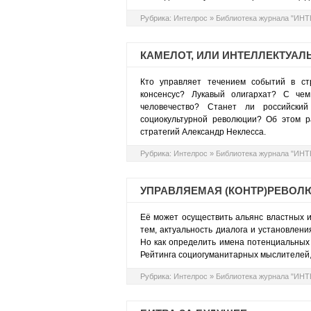
Рубрика:
Интелрос
»
Библиотека журнала "ИН
КАМЕЛОТ, ИЛИ ИНТЕЛЛЕКТУА
Кто управляет течением событий в ст
консенсус? Лукавый олигархат? С чем
человечество? Станет ли российски
социокультурной революции? Об этом р
стратегий Александр Неклесса.
Рубрика:
Интелрос
»
Библиотека журнала "ИН
УПРАВЛЯЕМАЯ (КОНТР)РЕВОЛ
Её может осуществить альянс властных и
тем, актуальность диалога и установлен
Но как определить имена потенциальных
Рейтинга социогуманитарных мыслителей
Рубрика:
Интелрос
»
Библиотека журнала "ИН