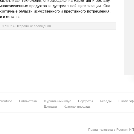
 расчётливая технология, опирающаяся на маркетинг и рекламу,
ногочисленных продуктов индустриальной цивилизации. Она
кзотичные области искусственного и престижного потребления,
и и металла.
ТЕЛРОС"
»
Несрочные сообщения
/Youtube
Библиотека
Журнальный клуб
Портреты
Беседы
Школа эф
Доклады
Красная площадь
Права человека в России: НП