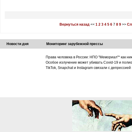
Вернуться назад
<<
1
2
3
4
5
6
7
8
9
>>
Сл
Новости дня
Мониторинг зарубежной прессы
Права человека в России: НПО "Мемориал"* как ни
Особое излучение может убивать Covid-19 и поли
TikTok, Snapchat и Instagram связали с депрессией