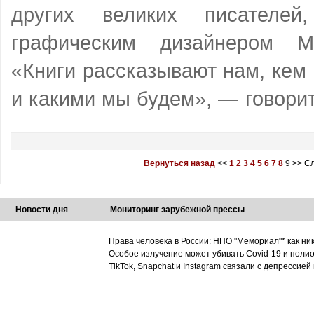
других великих писателей,
графическим дизайнером М
«Книги рассказывают нам, кем
и какими мы будем», — говорит
Вернуться назад
<<
1
2
3
4
5
6
7
8
9
>>
Сл
Новости дня
Мониторинг зарубежной прессы
Права человека в России: НПО "Мемориал"* как ни
Особое излучение может убивать Covid-19 и поли
TikTok, Snapchat и Instagram связали с депрессией