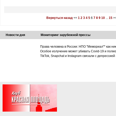
Вернуться назад
<<
1
2
3
4
5
6
7
8
9
10
...
15
>
Новости дня
Мониторинг зарубежной прессы
Права человека в России: НПО "Мемориал"* как ни
Особое излучение может убивать Covid-19 и поли
TikTok, Snapchat и Instagram связали с депрессией