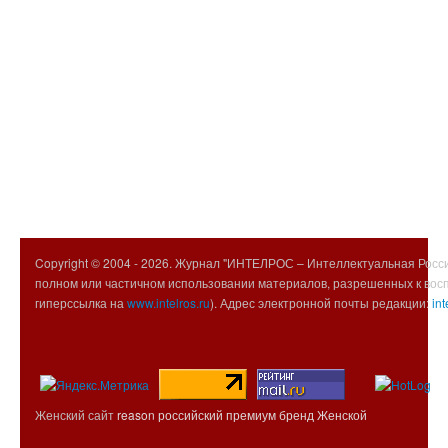
Copyright © 2004 -
2026. Журнал "ИНТЕЛРОС – Интеллектуальная Росси
полном или частичном использовании материалов, разрешенных к вос
гиперссылка на
www.intelros.ru
). Адрес электронной почты редакции:
int
Женский сайт
reason российский премиум бренд Женской