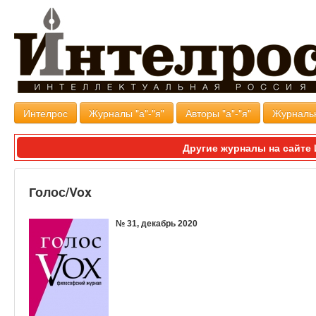
Интелрос
Журналы "а"-"я"
Авторы "а"-"я"
Журналь
Другие журналы на сайт
Голос/Vox
№ 31, декабрь 2020