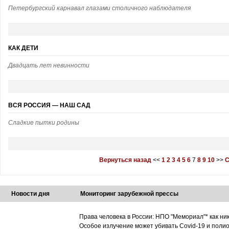
Петербургский карнавал глазами столичного наблюдателя
КАК ДЕТИ
Двадцать лет невинности
ВСЯ РОССИЯ — НАШ САД
Сладкие пытки родины
Вернуться назад
<<
1
2
3
4
5
6
7
8
9
10
>>
С
Новости дня
Мониторинг зарубежной прессы
Права человека в России: НПО "Мемориал"* как ни
Особое излучение может убивать Covid-19 и поли