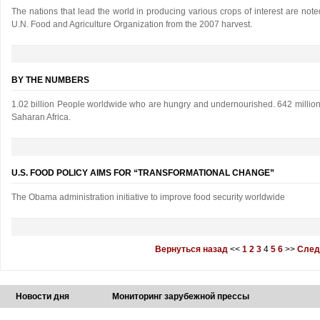
The nations that lead the world in producing various crops of interest are note
U.N. Food and Agriculture Organization from the 2007 harvest.
BY THE NUMBERS
1.02 billion People worldwide who are hungry and undernourished. 642 million of
Saharan Africa.
U.S. FOOD POLICY AIMS FOR “TRANSFORMATIONAL CHANGE”
The Obama administration initiative to improve food security worldwide
Вернуться назад
<<
1
2
3
4
5
6
>>
След
Новости дня
Мониторинг зарубежной прессы