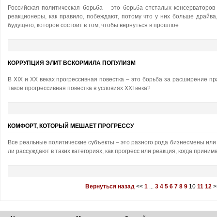
Российская политическая борьба – это борьба отсталых консерваторо
реакционеры, как правило, побеждают, потому что у них больше драйва
будущего, которое состоит в том, чтобы вернуться в прошлое
КОРРУПЦИЯ ЭЛИТ ВСКОРМИЛА ПОПУЛИЗМ
В XIX и XX веках прогрессивная повестка – это борьба за расширение пра
такое прогрессивная повестка в условиях XXI века?
КОМФОРТ, КОТОРЫЙ МЕШАЕТ ПРОГРЕССУ
Все реальные политические субъекты – это разного рода бизнесмены или 
ли рассуждают в таких категориях, как прогресс или реакция, когда прин
Вернуться назад
<<
1
...
3
4
5
6
7
8
9
10
11
12
>