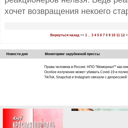
хочет возвращения некоего ста
Вернуться назад
<<
1
...
3
4
5
6
7
8
9
10
11
12
>
Новости дня
Мониторинг зарубежной прессы
Права человека в России: НПО "Мемориал"* как ни
Особое излучение может убивать Covid-19 и поли
TikTok, Snapchat и Instagram связали с депрессией