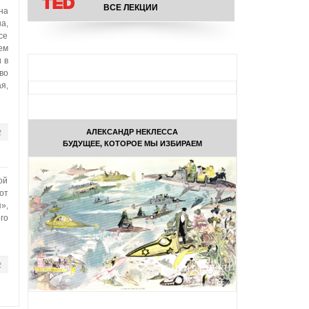
ВСЕ ЛЕКЦИИ
на
а,
се
ем
 в
во
я,
АЛЕКСАНДР НЕКЛЕССА
2
БУДУЩЕЕ, КОТОРОЕ МЫ ИЗБИРАЕМ
ой
от
»,
го
2