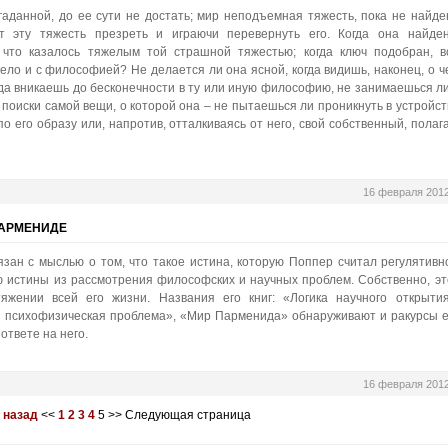
гаданной, до ее сути не достать; мир неподъемная тяжесть, пока не найде
т эту тяжесть презреть и играючи перевернуть его. Когда она найден
, что казалось тяжелым той страшной тяжестью; когда ключ подобран, в
дело и с философией? Не делается ли она ясной, когда видишь, наконец, о ч
да вникаешь до бесконечности в ту или иную философию, не занимаешься ли
поиски самой вещи, о которой она – не пытаешься ли проникнуть в устройст
о его образу или, напротив, отталкиваясь от него, свой собственный, полага
16 февраля 201
ПАРМЕНИДЕ
зан с мыслью о том, что такое истина, которую Поппер считал регулятивн
ю истины из рассмотрения философских и научных проблем. Собственно, эт
жении всей его жизни. Названия его книг: «Логика научного открытия
 психофизическая проблема», «Мир Парменида» обнаруживают и ракурсы е
ответе на него.
16 февраля 201
 назад
<<
1
2
3
4
5
>>
Следующая страница