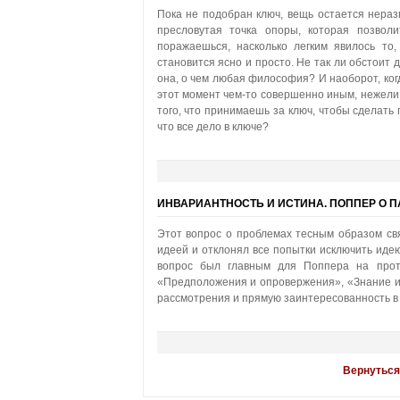
Пока не подобран ключ, вещь остается нераз
пресловутая точка опоры, которая позволи
поражаешься, насколько легким явилось то
становится ясно и просто. Не так ли обстоит 
она, о чем любая философия? И наоборот, ког
этот момент чем-то совершенно иным, нежели 
того, что принимаешь за ключ, чтобы сделать п
что все дело в ключе?
ИНВАРИАНТНОСТЬ И ИСТИНА. ПОППЕР О 
Этот вопрос о проблемах тесным образом свя
идеей и отклонял все попытки исключить иде
вопрос был главным для Поппера на протя
«Предположения и опровержения», «Знание и
рассмотрения и прямую заинтересованность в 
Вернуться