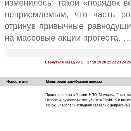
изменилось: такой «порядок в
неприемлемым, что часть р
отринув привычные равнодуш
на массовые акции протеста. 
Вернуться назад
<<
1
...
17
18
19
20
21
22
23
24
25
Новости дня
Мониторинг зарубежной прессы
Права человека в России: НПО "Мемориал"* как ни
Особое излучение может убивать Covid-19 и поли
TikTok, Snapchat и Instagram связали с депрессией