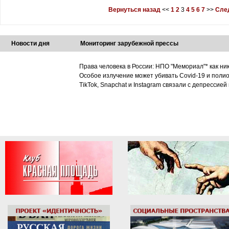
Вернуться назад
<<
1
2
3
4
5
6
7
>>
Сле
Новости дня
Мониторинг зарубежной прессы
Права человека в России: НПО "Мемориал"* как ни
Особое излучение может убивать Covid-19 и поли
TikTok, Snapchat и Instagram связали с депрессией