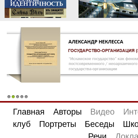
1
2
3
4
5
Главная
Авторы
Видео
Инт
клуб
Портреты
Беседы
Шко
Речи
Докл