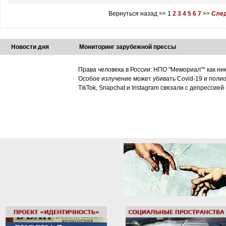
Вернуться назад
<<
1
2
3
4
5
6
7
>>
След
Новости дня
Мониторинг зарубежной прессы
Права человека в России: НПО "Мемориал"* как ни
Особое излучение может убивать Covid-19 и поли
TikTok, Snapchat и Instagram связали с депрессией