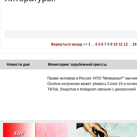
Вернуться назад
<<
1
...
4
5
6
7
8
9
10
11
12
...
16
Новости дня
Мониторинг зарубежной прессы
Права человека в России: НПО "Мемориал"* как ни
Особое излучение может убивать Covid-19 и поли
TikTok, Snapchat и Instagram связали с депрессией