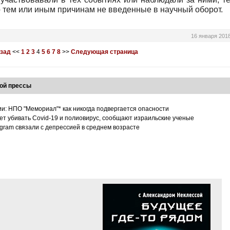
 тем или иным причинам не введенные в научный оборот.
16 января 201
азад
<<
1
2
3
4
5
6
7
8
>>
Следующая страница
ой прессы
ии: НПО "Мемориал"* как никогда подвергается опасности
т убивать Covid-19 и полиовирус, сообщают израильские ученые
tagram связали с депрессией в среднем возрасте