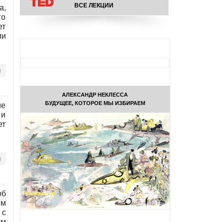
ВСЕ ЛЕКЦИИ
а,
го
ет
ми
8
АЛЕКСАНДР НЕКЛЕССА
БУДУЩЕЕ, КОТОРОЕ МЫ ИЗБИРАЕМ
ие
 и
ет
8
об
им
 с
ем