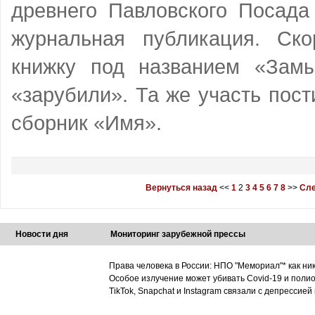
древнего Павловского Посада
журнальная публикация. Ск
книжку под названием «Зам
«зарубили». Та же участь пос
сборник «Имя».
Вернуться назад
<<
1
2
3
4
5
6
7
8
>>
Сле
Новости дня
Мониторинг зарубежной прессы
Права человека в России: НПО "Мемориал"* как ни
Особое излучение может убивать Covid-19 и поли
TikTok, Snapchat и Instagram связали с депрессией