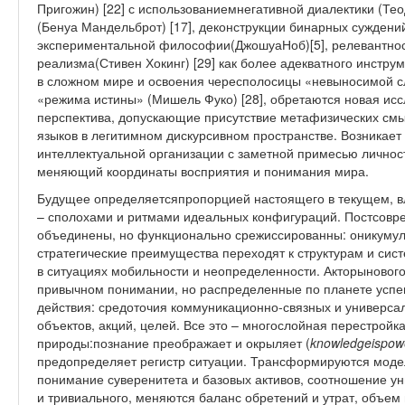
Пригожин) [22] с использованиемнегативной диалектики (Те
(Бенуа Мандельброт) [17], деконструкции бинарных суждени
экспериментальной философии(ДжошуаНоб)[5], релевантнос
реализма(Стивен Хокинг) [29] как более адекватного инстр
в сложном мире и освоения чересполосицы «невыносимой с
«режима истины» (Мишель Фуко) [28], обретаются новая ис
перспектива, допускающие присутствие метафизических смы
языков в легитимном дискурсивном пространстве. Возникает 
интеллектуальной организации с заметной примесью личност
меняющий координаты восприятия и понимания мира.
Будущее определяетсяпропорцией настоящего в текущем, 
– сполохами и ритмами идеальных конфигураций. Постсовр
объединены, но функционально срежиссированны: оникумуля
стратегические преимущества переходят к структурам и си
в ситуациях мобильности и неопределенности. Акторынового 
привычном понимании, но распределенные по планете успе
действия: средоточия коммуникационно-связных и универс
объектов, акций, целей. Все это – многослойная перестройк
природы:познание преображает и окрыляет (
knowledgeispower
предопределяет регистр ситуации. Трансформируются модел
понимание суверенитета и базовых активов, соотношение ун
и тривиального, меняются баланс обретений и утрат, объем