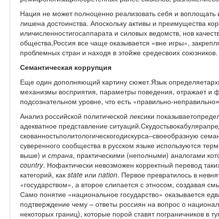
Нация не может полноценно реализовать себя и воплощать 
лишена достоинства. Апоскольку активы и преимущества ко
иличисленностигосаппарата и силовых ведомств, нов качест
общества,Россия все чаще оказывается «вне игры», закрепл
проблемных стран и находя в этойже средесвоих союзников.
Семантическая коррупция
Еще один дополняющий картину сюжет.Язык определяетарх
механизмы восприятия, параметры поведения, отражает и ф
подсознательном уровне, что есть «правильно-неправильно
»
Анализ российской политической лексики показываетопред
адекватное представление ситуаций.Скудостьвокабулярап
скованностьполитологическогодискурса–своеобразную семан
суверенного сообщества в русском языке используются тер
выше) и
страна
, практическими (неполными) аналогами ко
country
. Нофактически невозможен корректный перевод так
категорий, как
state
или
nation
. Первое превратилось в невн
«государством», а второе слипается с этносом, создавая см
Само понятие «национальное государство» оказывается едв
подтверждение чему – ответы россиян на вопрос о национал
некоторых границ), которые порой ставят пограничников в ту