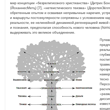
мир концепции «безрелигиозного христианства» (Дитрих Бон
(ЙоханнесМетц) [7], «нетеистического теизма» (ДоротеяЗёлле
обретенным опытом и осваивая непривычные наречия, устре
и маршруты постсекулярности сопряжены с усложнением ка
реальности, ее нелинейной динамикой,регенерацией живой 
и познания, предполагая способность нового человека (
hom
выдерживать это великое объединение.
Путев
предп
реаль
глубж
пости
травм
прозре
намер
тесно
Персо
расчл
«разж
дисси
извес
конце