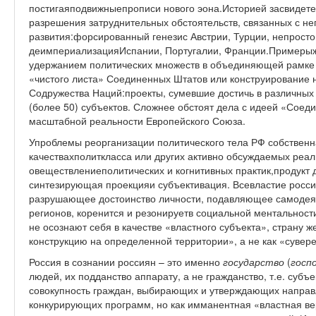
постигаяподвижныепрописи нового эона.Историей засвидете
разрешения затруднительных обстоятельств, связанных с н
развития:форсированный генезис Австрии, Турции, непросто
деимпериализацияИспании, Португалии, Франции.Примерыж
удержанием политических множеств в объединяющей рамке
«чистого листа» Соединенных Штатов или конструирование 
Содружества Наций:проекты, сумевшие достичь в различны
(более 50) субъектов. Сложнее обстоят дела с идеей «Сое
масштабной реальности Европейского Союза.
Упроблемы реорганизации политического тела РФ собственн
качествахполиткласса или других активно обсуждаемых реал
овеществлениеполитических и когнитивных практик,продукт 
синтезирующая проекцияи субъективация. Всевластие россий
разрушающее достоинство личности, подавляющее самодея
регионов, коренится и резонируетв социальной ментальност
не осознают себя в качестве «властного субъекта», страну 
конструкцию на определенной территории», а не как «сувер
Россия в сознании россиян – это именно
государство
(
госп
людей, их подданство аппарату, а не гражданство, т.е. субъ
совокупность граждан, выбирающих и утверждающих направл
конкурирующих программ, но как имманентная «властная ве