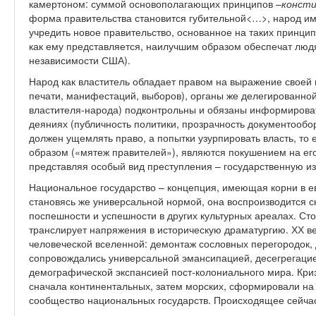
камертоном: суммой основополагающих принципов –
конст
форма правительства становится губительной<…>, народ им
учредить новое правительство, основанное на таких принцип
как ему представляется, наилучшим образом обеспечат люд
независимости США).
Народ как властитель обладает правом на выражение своей 
печати, манифестаций, выборов), органы же делегированной
властителя-народа) подконтрольны и обязаны информироват
деяниях (публичность политики, прозрачность документообо
должен ущемлять право, а попытки узурпировать власть, то 
образом («мятеж правителей»), являются покушением на его
представляя особый вид преступления – государственную и
Национальное государство – концепция, имеющая корни в ев
становясь же универсальной нормой, она воспроизводится с
поспешности и успешности в других культурных ареалах. С
транслирует напряжения в историческую драматургию. ХХ в
человеческой вселенной: демонтаж сословных перегородок,
сопровождались универсальной эмансипацией, десегрегацие
демографической экспансией пост-колониального мира. Криз
сначала континентальных, затем морских, сформировали на
сообщество национальных государств. Происходящее сейчас