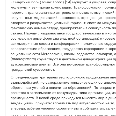
«Смертный бог» (Томас Гоббс) [14] мутирует и умирает, со
молекулы и венчурные композиции. Трансформация порядка
перемен: трансграничных антропологических коммуникаций и
вирулентных модификаций настоящего, отрицающих прошло
отворяет и раздвигаетсоциальный горизонт: система между
фактическую номенклатуру, преображаясь в совокупность г
связей. Наряду с национальной государственностью в мног
состязаются иные форматы властной организации: мировые
асимметричные союзы и конфедерации, полимерные содруж
сепаратистские образования, государства-корпорации и кор
социальные сети.Мегаполисы, кланы, ведомства, олигархи,
(
manterprisers
) соучаствуют в деятельной диверсификации п
аутсорсинговые агенты. Все они по-своему трансформирую
гражданский суверенитет.
Определяющим критерием эволюционного продвижения явл
взаимодействий, но саморазвитие конкурирующих организм
обретенных умений и неизжитых обременений. Потенциал и 
разнятся в зависимости от геокультуры, типа организации, и
преимуществ. В новой среде приходится мыслить мир в дина
тенденциями, приучатьсяпонимать под актуальностью не то, ч
впереди, избегая упоения скоротечным и соблазна управле
Грядущее –кризис неясности, исходиз прежних константи с