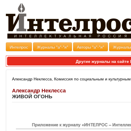
Интелрос
Журналы "а"-"я"
Авторы "а"-"я"
Журналь
Другие журналы на сайт
Александр Неклесса
,
Комиссия по социальным и культурны
Александр Неклесса
ЖИВОЙ ОГОНЬ