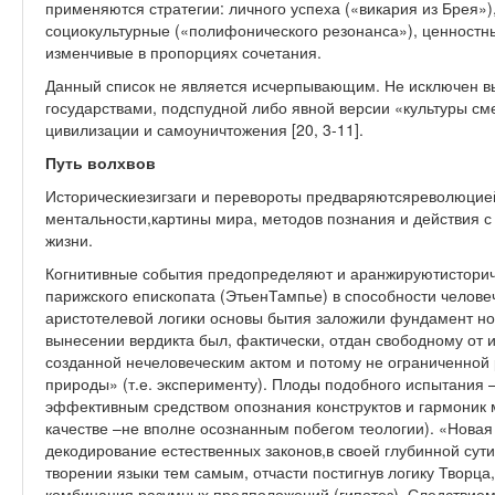
применяются стратегии: личного успеха («викария из Брея»)
социокультурные («полифонического резонанса»), ценностные
изменчивые в пропорциях сочетания.
Данный список не является исчерпывающим. Не исключен в
государствами, подспудной либо явной версии «культуры см
цивилизации и самоуничтожения [20, 3-11].
Путь волхвов
Историческиезигзаги и перевороты предваряютсяреволюци
ментальности,картины мира, методов познания и действия 
жизни.
Когнитивные события предопределяют и аранжируютисторич
парижского епископата (ЭтьенТампье) в способности челове
аристотелевой логики основы бытия заложили фундамент нов
вынесении вердикта был, фактически, отдан свободному от и
созданной нечеловеческим актом и потому не ограниченной
природы» (т.е. эксперименту). Плоды подобного испытания 
эффективным средством опознания конструктов и гармоник 
качестве –не вполне осознанным побегом теологии). «Новая
декодирование естественных законов,в своей глубинной сут
творении языки тем самым, отчасти постигнув логику Творца,
комбинация разумных предположений (гипотез). Следствием