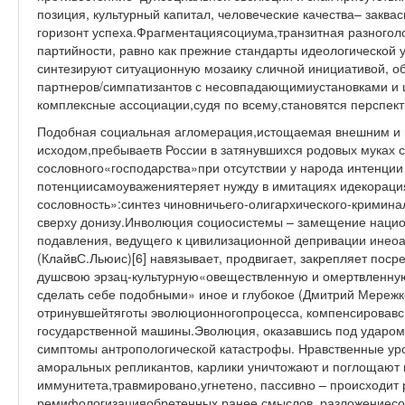
позиция, культурный капитал, человеческие качества– закв
горизонт успеха.Фрагментациясоциума,транзитная разногол
партийности, равно как прежние стандарты идеологической
синтезируют ситуационную мозаику сличной инициативой, о
партнеров/симпатизантов с несовпадающимиустановками и 
комплексные ассоциации,судя по всему,становятся перспе
Подобная социальная агломерация,истощаемая внешним и
исходом,пребываетв России в затянувшихся родовых муках
сословного«господарства»при отсутствии у народа интенци
потенциисамоуважениятеряет нужду в имитациях идекораци
сословность»:синтез чиновничьего-олигархического-кримин
сверху донизу.Инволюция социосистемы – замещение наци
подавления, ведущего к цивилизационной депривации инео
(КлайвС.Льюис)[6] навязывает, продвигает, закрепляет поср
душсвою эрзац-культурную«овеществленную и омертвленную
сделать себе подобными» иное и глубокое (Дмитрий Мережков
отринувшейтяготы эволюционногопроцесса, компенсирова
государственной машины.Эволюция, оказавшись под ударом,
симптомы антропологической катастрофы. Нравственные ур
аморальных репликантов, карлики уничтожают и поглощают 
иммунитета,травмировано,угнетено, пассивно – происходит
ремифологизацияобретенных ранее смыслов, разложениесо