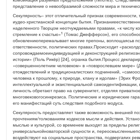
представление о невообразимой сложности мира и техниче
Секулярность– этот отличительный признак современности, т
иудео-христианской концепции бытия. Признаниеестественно
наделенного Творцом неотчуждаемыми правами, «к числу кот
1
стремление к счастью»
(Томас Джефферсон), его способнос
обновлениюперемалывает многие препоны, воплощаясьв п
ответственности, политических правах.Происходит «расколд
сопровождаемоеиндивидуацией и деконструкцией религиозн
истории» (Поль Рикёр) [24], огранка бытия.Процесс деклари
«совершеннолетним человеком» в «повзрослевшем мире» (Д
отождествлений и традиционалистских подчинений, «самоо
человека к прошлому, к природе, клану и идолам» (Эрих Фр
интеллектуальной и экзистенциальной самоидентификации,
личность обретают право на суверенитет, отделяя приватное
многовековогосинкрезиса. Политические и юридические гар
его манифестаций суть следствия подобного модуса.
Секулярность предоставляет также возможность внешней п
прочтениям/толкованиям кодексов мысли и действия. Устан
мыслью и культурой, со временем выходят за пределы религ
универсальнойноваторской сущности и, переосмысленныепод
воздействуют на социальные пространства, подвергаяих ре