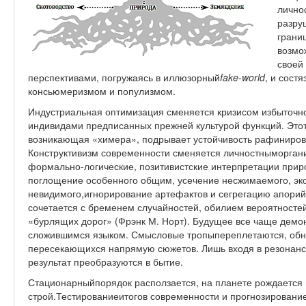
лично
разру
грани
возмо
своей
перспективами, погружаясь в иллюзорный
fake
-
world
, и сост
консьюмеризмом и популизмом.
Индустриальная оптимизация сменяется кризисом избыточн
индивидами предписанных прежней культурой функций. Это
возникающая «химера», подрывает устойчивость рафинирова
Конструктивизм современности сменяется личностныморгани
формально-логические, позитивистские интерпретации прир
поглощение особенного общим, усечение несжимаемого, э
невидимого,игнорирование артефактов и сегрегацию апори
сочетается с бременем случайностей, обилием вероятносте
«бурлящих дорог» (Фрэнк М. Норт). Будущее все чаще демон
сложившимся языком. Смысловые тропыпереплетаются, обн
пересекающихся напрямую сюжетов. Лишь входя в резонанс с
результат преобразуются в бытие.
Стационарныйпорядок расползается, на планете рождаетс
строй.Тестированиеитогов современности и прогнозировани