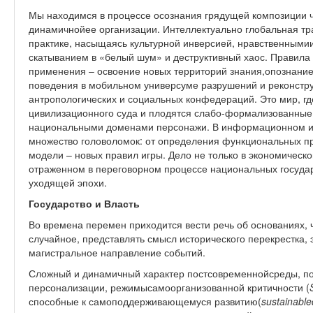
Мы находимся в процессе осознания грядущей композиции 
динамичнойее организации. Интеллектуально глобальная тр
практике, насыщаясь культурной инверсией, нравственными
скатыванием в «белый шум» и деструктивный хаос. Правила
применения – освоение новых территорий знания,опознани
поведения в мобильном универсуме разрушений и реконстру
антропологических и социальных конфедераций. Это мир, где
цивилизационного суда и плодятся слабо-формализованные
национальными доменами персонажи. В информационном и 
множество головоломок: от определения функциональных п
модели – новых правил игры. Дело не только в экономичес
отраженном в переговорном процессе национальных государс
уходящей эпохи.
Государство и Власть
Во времена перемен приходится вести речь об основаниях, 
случайное, представлять смысл исторического перекрестка,
магистральное направление событий.
Сложный и динамичный характер постсовременнойсреды, 
персонализации, режимысамоорганизованной критичности (
способные к самоподдерживающемуся развитию(
sustainabl