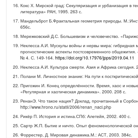
Кокс Х. Мирской град: Секуляризация и урбанизация в те
литература» РАН, 1995. 263 с.
Мандельброт Б.Фрактальная геометрия природы. М.:Инс
656с.
Мережковский Д.С. Большевизм и человечество. «Парижски
Неклесса А.И. Мускулы войны и нервы мира: гибридная
прогностические аспекты постсовременного общежития. 
№ 4. С. 149-164.
https://doi.org/10.17976/jpps/2019.04.11
Неклесса А.И. Культура смерти. Азия и Африка сегодня. 2
Полани М. Личностное знание: На пути к посткритической
Пригожин И. Конец определённости. Время, хаос и новы
«Регулярная и хаотическая динамика». 2000. 208 с.
РенанЭ. Что такое нация? Доклад, прочитанный в Сорбон
http://www.hrono.ru/statii/2006/renan_naci.php
Рикёр П. История и истина.СПб: Алетейя, 2002. 400 с.
Сартр Ж.П. Бытие и ничто. Опыт феноменологической онто
Форрестер, Д. Мировая динамика.М.: АСТ, 2003. 384с.