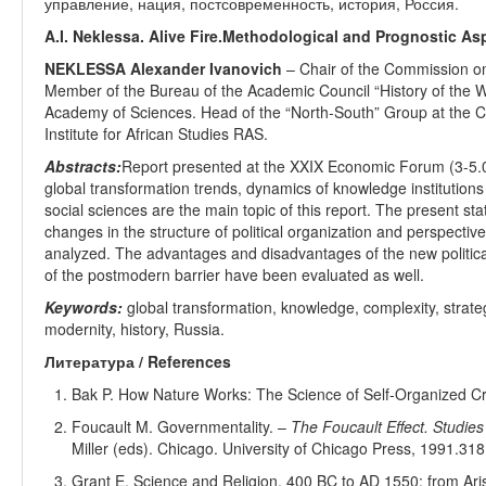
управление, нация, постсовременность, история, Россия.
A.I. Neklessa. Alive Fire.Methodological and Prognostic Asp
NEKLESSA Alexander Ivanovich
– Chair of the Commission on 
Member of the Bureau of the Academic Council “History of the Wo
Academy of Sciences. Head of the “North-South” Group at the Cen
Institute for African Studies RAS.
Abstracts:
Report presented at the XXIX Economic Forum (3-5.0
global transformation trends, dynamics of knowledge institutions
social sciences are the main topic of this report. The present sta
changes in the structure of political organization and perspecti
analyzed. The advantages and disadvantages of the new political
of the postmodern barrier have been evaluated as well.
Keywords:
global transformation, knowledge, complexity, strate
modernity, history, Russia.
Литература /
References
Bak P. How Nature Works: The Science of Self-Organized Crit
Foucault M. Governmentality. –
The Foucault Effect. Studies
Miller (eds). Chicago. University of Chicago Press, 1991.318
Grant E.
Science and Religion, 400 BC to AD 1550: from Aris