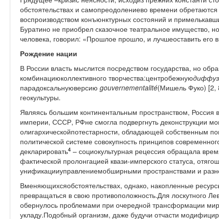
обстоятельствах и самопреодолениево времени обретаются 
воспроизводством конъюнктурных состояний и примелькавших
Буратино не приобрел сказочное театральное имущество, но
человека, говорил: «Прошлое прошло, и лучшеоставить его в
Рождение нации
В России власть мыслится посредством государства, но обр
комбинациюколлективного творчества:центробежную
диффуз
парадоксальнуюверсию
gouvernementalité
(Мишель Фуко) [2,
геокультуры.
Являясь большим континентальным пространством, Россия в
империи, СССР, РФне смогла подвергнуть деконструкции м
олигархическойпотестарности, обладающей собственным по
политической системе совокупность принципов современного
4
декларировать
– социокультурная рецессия обращала время
фактической пролонгацией квази-имперского статуса, отяг
унификацииуправлениемобширными пространствами и разн
Вменяющихсяобстоятельствах, однако, накопленные ресурсы 
превращаться в свою противоположность.Для лоскутного Л
обернулось проблемами при очередной трансформации мир
укладу.Подобный организм, даже будучи отчасти модифицир