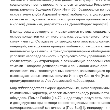
социального прогнозирования становятся доклады Римскому 
представление будущего (Эрих Янч) [30], базировался на т
основателем клуба АурелиоПеччеи: глобальность, долгосроч
качестве исследовательского инструментария применялась 
мировой) динамики, разработанная ДжеемФоррестером[26].
В конце века формируются и развиваются методы социально
основе концептов матричного анализа, рефлексивного, точеч
синектикии т.д. Складывается методология анализа сложны
операций, замещающая принцип глобальности– фрактальны
нелинейной динамикой, а трансдисциплинарные обобщения 
условиях неопределенности и турбулентности управление с
соответствующих аттракторов, а возникающие проблемы ст
точками – опорами длявосприятия и понимания иначе орга
известность из интеллектуальных центров, занимающихся п
высокоадаптивных систем, получил Институт Санта Фе (Нью
преимущественно из Лос-Аламосской лаборатории.
Мир
adhoc
предстает скорее драматичным, нежелипривычны
комплексный характер, человек мыслит природу реальности
абсурдов» (Томас Гоббс) [14,72] и адаптируя результаты л
и декодируются при помощи концептов динамического хаос
самоорганизованной критичности (Пер Бак)[1], инициируя «