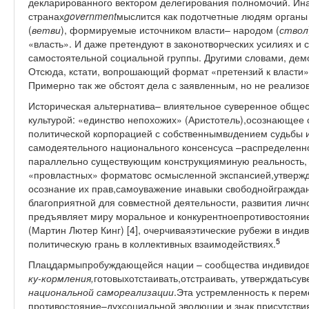
декларированного вектором делегирования полномочий. Ина
странах
government
мыслится как подотчетные людям органы
(
ветви
), формируемые источником власти– народом (
ствол
«власть». И даже претендуют в законотворческих усилиях и 
самостоятельной социальной группы. Другими словами, дем
Отсюда, кстати, вопрошающий формат «претензий к власти» 
Примерно так же обстоят дела с заявленным, но не реали
Историческая альтернатива– влиятельное суверенное общес
культурой: «единство непохожих» (Аристотель),осознающее
политической корпорацией с собственнымв
и
дением судьбы 
самодеятельного национального консенсуса –распределенн
параллельно существующим конструкцияминую реальность,
«провластных» форматовс осмысленной экспансией,утвержд
осознание их прав,самоуважение инавыки свободнойграждан
благоприятной для совместной деятельности, развития личн
предъявляет миру моральное и конкурентноепротивостояние
(Мартин Лютер Кинг) [4], очерчиваяэтические рубежи в ин
5
политическую грань в коллективных взаимодействиях.
Плацдармыпробуждающейся нации – сообщества индивидов
ку-кормления,
готовыхотстаивать,отстраивать, утверждатьсув
национальной самореализации
.Эта устремленность к перем
противостояние–духсоциальной эволюции и знак присутстви