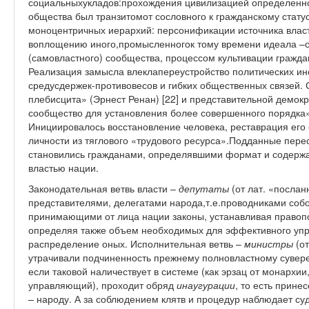
социальныхукладов:прохождения цивилизацией определенно
общества был транзитомот сословного к гражданскому стату
моноцентричных иерархий: персонификации источника власт
воплощению иного,промысленногок тому времени идеала –о
(самовластного) сообщества, процессом культивации гражда
Реализация замысла влеклапереустройство политических ин
средусдержек-противовесов и гибких общественных связей.
плебисцита» (Эрнест Ренан) [22] и представительной демок
сообщество для установления более совершенного порядка
Инициировалось восстановление человека, реставрация его 
личности из тяглового «трудового ресурса».Подданные пер
становились гражданами, определявшими формат и содерж
властью нации.
Законодательная ветвь власти –
депутаты
(от лат. «посла
представителями, делегатами народа,т.е.проводниками соб
принимающими от лица нации законы, устанавливая правопо
определяя также объем необходимых для эффективного упр
распределение оных. Исполнительная ветвь –
министры
(от
утрачивали подчиненность прежнему полновластному суверен
если таковой наличествует в системе (как эрзац от монархии
управляющий), проходит обряд
инаугурации
, то есть прине
– народу. А за соблюдением клятв и процедур наблюдает су