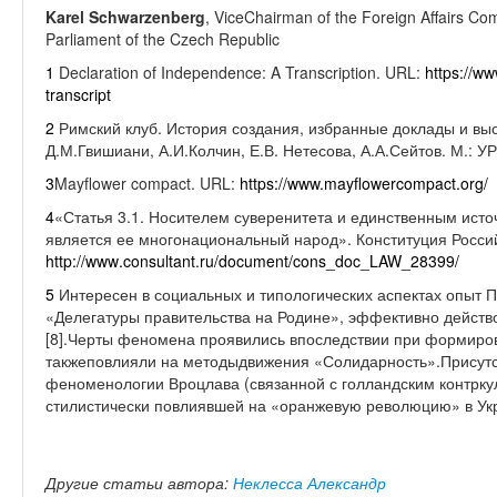
Karel Schwarzenberg
, ViceChairman of the Foreign Affairs Co
Parliament of the Czech Republic
1
Declaration of Independence: A Transcription.
URL:
https://ww
transcript
2
Римский клуб. История создания, избранные доклады и вы
Д.М.Гвишиани, А.И.Колчин, Е.В. Нетесова, А.А.Сейтов. М
.:
У
3
Mayflower compact. URL:
https://www.mayflowercompact.org/
4
«
Статья
3.
1. Носителем суверенитета и единственным исто
является ее многонациональный народ». Конституция Росс
http
://
www
.
consultant
.
ru
/
document
/
cons
_
doc
_
LAW
_28399/
5
Интересен в социальных и типологических аспектах опыт П
«Делегатуры правительства на Родине», эффективно действо
[8].Черты феномена проявились впоследствии при формиро
такжеповлияли на методыдвижения «Солидарность».Присутс
феноменологии Вроцлава (связанной с голландским контрку
стилистически повлиявшей на «оранжевую революцию» в Ук
Другие статьи автора:
Неклесса Александр