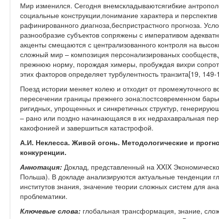
Мир изменился. Сегодня внемскладываютсягибкие антропол
социальные конструкции,понимание характера и перспектив 
рафинированного диагноза,беспристрастного прогноза. Усл
разнообразие субъектов сопряжены с императивом адекват
акценты смещаются с централизованного контроля на высок
сложный мир – композиция персонализированых сообществ,
прежнюю норму, порождая химеры, пробуждая вихри сопрот
этих факторов определяет турбулентность транзита[1
9
, 149-
Поезд истории меняет колею и отходит от промежуточного во
пересечении границы прежнего эона:постсовременном барь
ригидных, упрощенных и синкретичных структур, генерирующ
– рано или поздно начинающаяся в их недрахавральная пер
какофонией и завершиться катастрофой.
А.И. Неклесса. Живой огонь. Методологические и прог
конкуренции.
Аннотация:
Доклад, представленный на
XXIX
Экономическом
Польша). В докладе анализируются актуальные тенденции 
институтов знания, значение теории сложных систем для ан
проблематики.
Ключевые слова:
глобальная трансформация, знание, слож