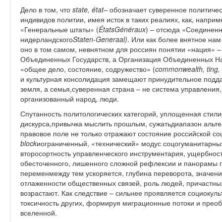
Дело в том, что
state
,
état
– обозначает суверенное политичес
индивидов политии, имея исток в таких реалиях, как, наприм
«Генеральные штаты» (
ÉtatsGénéraux
) – отсюда «Соединен
нидерландского
Staten
-
Generaal)
. Или как более внятное нам
оно в том самом, невнятном для россиян понятии «нация» 
Объединенных Государств, а Организация Объединенных На
«общее дело, состояние, содружество» (
commonwealth
,
ting
,
и культурная консолидация замещают принудительное подда
земля, а семья,суверенная страна – не система управления,
организованный народ, люди.
Спутанность политологических категорий, уплощенная стил
дискурса,привычка мыслить прошлым, сужатьдиапазон альт
правовое поле не только отражают состояние российской с
block
иограниченный, «технический» модус соцогуманитарны
второсортность управленческого инструментария, ущербност
обесточенного, лишенного сложной рефлексии и панорамы п
переменмежду тем ускоряется, глубина переворота, значени
отлаженности общественных связей, роль людей, причастны
возрастают. Как следствие – сильнее проявляется социокуль
токсичность других, формируя миграционные потоки и прео
вселенной.