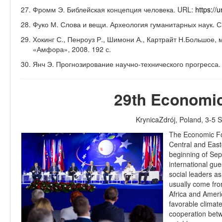
Фромм Э. Библейская концепция человека.
URL
:
https
://
u
Фуко М. Слова и вещи. Археология гуманитарных наук.
С
Хокинг С., Пенроуз Р., Шимони А., Картрайт Н.Большое, 
«Амфора», 2008. 192 с.
Янч Э. Прогнозирование научно-технического прогресса. 
29
th Economi
KrynicaZdr
ó
j
,
Poland
, 3-5
S
The Economic For
Central and East
beginning of Sep
international gue
social leaders as
usually come from
Africa and Ameri
favorable climat
cooperation bet