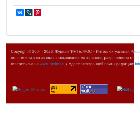
Copyright © 2004 -
2026. Журнал "ИНТЕЛРОС – Интеллектуальная Росси
полном или частичном использовании материалов, разрешенных к вос
гиперссылка на
www.intelros.ru
). Адрес электронной почты редакции:
int