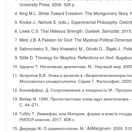
University Press. 2006.
328
p.
King M.L. Stride Toward Freedom: The Montgomery Story. N
Knobe J., Nichols S. (eds.). Experimental Philosophy. Oxford
Lewis C.S. That Hideous Strength. Ouebek: Samizdat. 2015.
Metz J.B.
A Passion for God: The Mystical-Political Dimension
Salmonowicz S., Ney-Krwawicz M., Górski G., Śląski J..
Poli
Sölle D. Theology for Skeptics: Reflections on God.
Augsbur
Адорно Т. Негативная диалектика. М.: Научный мир, 2003
Антропов В.В. Этика и религия в «Безрелигиозномхрис
Московского университета
. Серия 7. Философия. 2005.
Бонхёффер, Д. Сопротивление и покорность М.: Прогресс
Вебер М. 1990. Протестантская этика идух капитализма.
С. 44–271.
Гоббс Т. Левиафан, или Материя, форма и власть государ
РИПОЛ классик. 2017. 608 с.
Деррида Ж. О грамматологии. М.: AdMarginem. 2000. 512