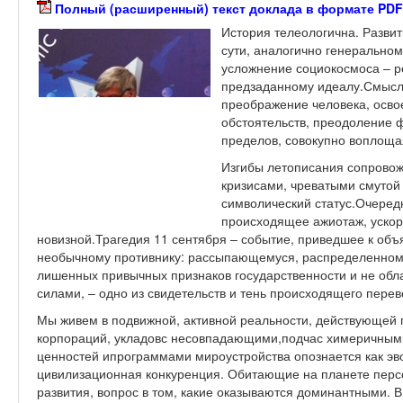
Полный (расширенный) текст доклада в формате PDF
История телеологична. Развит
сути, аналогично генерально
усложнение социокосмоса – р
предзаданному идеалу.Смысл 
преображение человека, осво
обстоятельств, преодоление 
пределов, совокупно воплоща
Изгибы летописания сопрово
кризисами, чреватыми смуто
символический статус.Очеред
происходящее ажиотаж, уско
новизной.Трагедия 11 сентября – событие, приведшее к об
необычному противнику: рассыпающемуся, распределенном
лишенных привычных признаков государственности и не о
силами, – одно из свидетельств и тень происходящего перев
Мы живем в подвижной, активной реальности, действующей 
корпораций, укладовс несовпадающими,подчас химеричным
ценностей ипрограммами мироустройства опознается как э
цивилизационная конкуренция. Обитающие на планете перс
развития, вопрос в том, какие оказываются доминантными. 