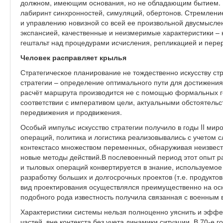
должном, имеющим основания, но не обладающим бытием.
лабиринт синхронностей, симуляций, обертонов. Стремлени
и управлению новизной со всей ее произвольной двусмысл
экспансией, качественные и неизмеримые характеристики –
гештальт над процедурами исчисления, репликацией и пере
Человек расправляет крылья
Стратегическое планирование не тождественно искусству стра
стратегии – определение оптимального пути для достижения
расчёт маршрута производится не с помощью формальных ге
соответствии с императивом цели, актуальными обстоятель
передвижения и продвижения.
Особый импульс искусство стратегии получило в годы
II
миров
операций, политика и логистика реализовывались с учетом 
контекстасо множеством переменных, обнаруживая неизвест
новые методы действий.В послевоенный период этот опыт р
и тыловых операций конвертируется в знание, используемое
разработку больших и долгосрочных проектов (т.е. продукто
вид проектирования осуществлялся преимущественно на осн
подобного рода известность получила связанная с военным
Характеристики системы нельзя полноценно уяснить и эффек
частей, вне контекста,без учета динамики ситуации. В 70-е