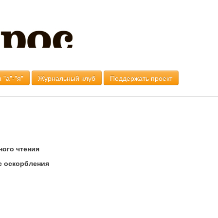
 "а"-"я"
Журнальный клуб
Поддержать проект
ного чтения
с оскорбления