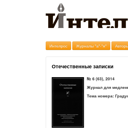
Интелрос
Журналы "а"-"я"
Авторы
Отечественные записки
№ 6 (63), 2014
Журнал для медлен
Тема номера: Граду