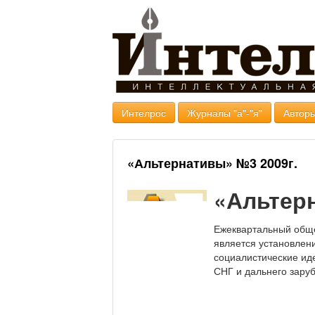
Интелрос
Журналы "а"-"я"
Авторы
«Альтернативы» №3 2009г.
«Альтер
Ежеквартальный обще
является установлен
социалистические иде
СНГ и дальнего зару