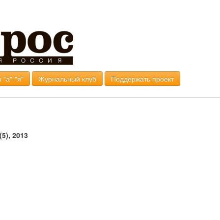
 "а"-"я"
Журнальный клуб
Поддержать проект
5), 2013