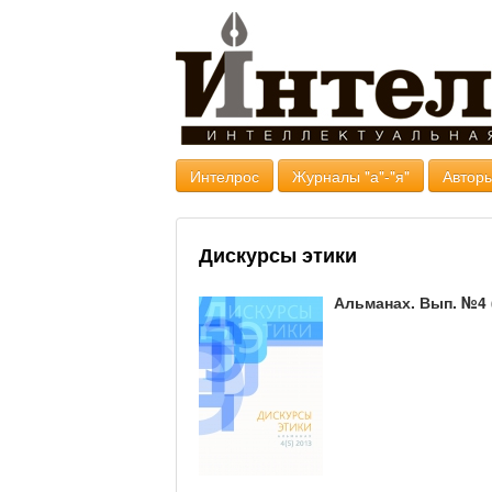
Интелрос
Журналы "а"-"я"
Авторы
Дискурсы этики
Альманах. Вып. №4 (