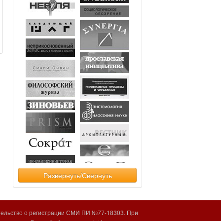
Развернуть/Свернуть
тельство о регистрации СМИ ПИ №77-18303. При