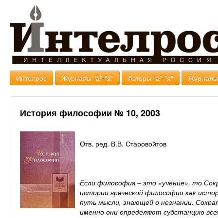
Интелрос
Журналы "а"-"я"
Авторы "а"-"я"
Журналь
История философии № 10, 2003
Отв. ред. В.В. Старовойтов
Если философия – это «учение», то Сок
истории греческой философии как исто
путь мысли, знающей о незнании. Сокра
именно они определяют субстанцию всех