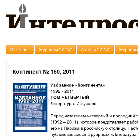
Интелрос
Журналы "а"-"я"
Авторы "а"-"я"
Журналь
Континент № 150, 2011
Избранное «Континента»
1992 - 2011
ТОМ ЧЕТВЕРТЫЙ
Литература. Искусство
Перед читателем четвертый и последний 
(1992 – 2011), которое представляет рабо
его из Парижа в российскую столицу. Нас
публиковавшиеся в рубриках «Литература 