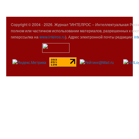
Copyright © 2004 -
2026. Журнал "ИНТЕЛРОС – Интеллектуальная Росси
полном или частичном использовании материалов, разрешенных к вос
гиперссылка на
www.intelros.ru
). Адрес электронной почты редакции:
int