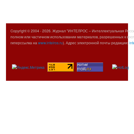
Copyright © 2004 -
2026. Журнал "ИНТЕЛРОС – Интеллектуальная Росси
полном или частичном использовании материалов, разрешенных к вос
гиперссылка на
www.intelros.ru
). Адрес электронной почты редакции:
int