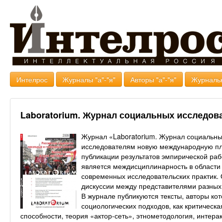
Интелрос
Журналы "а"-"я"
Авторы "а"-"я"
Журналь
Laboratorium. Журнал социальных исследов
Журнал «Laboratorium. Журнал социальны
исследователям новую международную пл
публикации результатов эмпирической ра
является междисциплинарность в области
современных исследовательских практик.
дискуссии между представителями разных
В журнале публикуются тексты, авторы ко
социологических подходов, как критическа
способности, теория «актор-сеть», этнометодология, интер