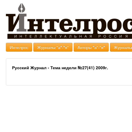
Интелрос
Журналы "а"-"я"
Авторы "а"-"я"
Журналь
Русский Журнал - Тема недели №27(41) 2009г.