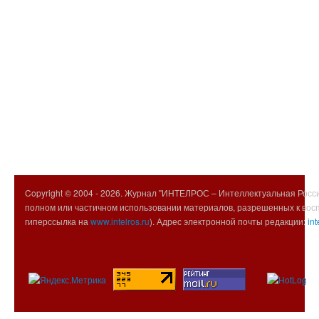
Copyright © 2004 -
2026. Журнал "ИНТЕЛРОС – Интеллектуальная Росси
полном или частичном использовании материалов, разрешенных к вос
гиперссылка на
www.intelros.ru
). Адрес электронной почты редакции:
int