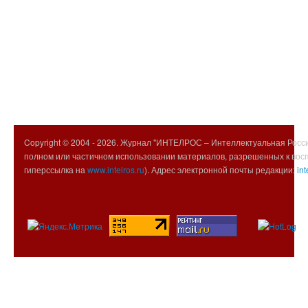
Copyright © 2004 -
2026. Журнал "ИНТЕЛРОС – Интеллектуальная Росси
полном или частичном использовании материалов, разрешенных к вос
гиперссылка на
www.intelros.ru
). Адрес электронной почты редакции:
int