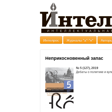
Интелрос
Журналы "а"-"я"
Авторы
Неприкосновенный запас
№ 5 (127), 2019
Дебаты о политике и кул