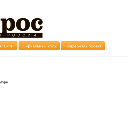
 "а"-"я"
Журнальный клуб
Поддержать проект
ьтуре