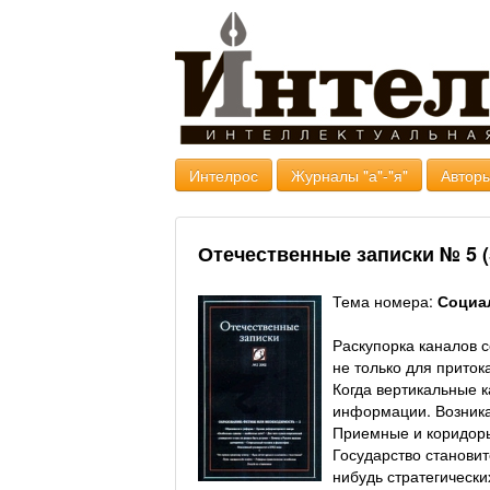
Интелрос
Журналы "а"-"я"
Авторы
Отечественные записки № 5 (
Тема номера:
Социа
Раскупорка каналов 
не только для приток
Когда вертикальные 
информации. Возника
Приемные и коридоры
Государство станови
нибудь стратегическ