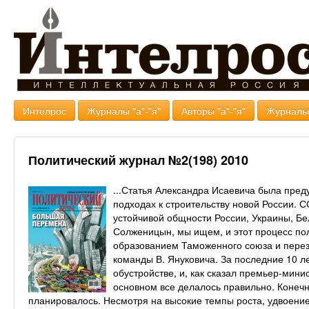
Интелрос
Журналы "а"-"я"
Авторы "а"-"я"
Журналь
Политический журнал №2(198) 2010
...Статья Александра Исаевича была пре
подходах к строительству новой России. С
устойчивой общности России, Украины, Бе
Солженицын, мы ищем, и этот процесс пол
образованием Таможенного союза и перез
команды В. Януковича. За последние 10 л
обустройстве, и, как сказал премьер-мини
основном все делалось правильно. Конечно
планировалось. Несмотря на высокие темпы роста, удвоение