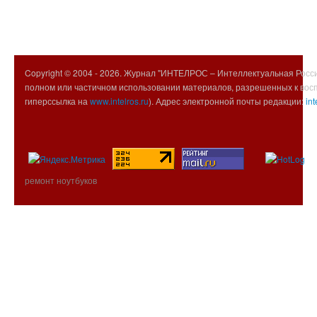
Copyright © 2004 -
2026. Журнал "ИНТЕЛРОС – Интеллектуальная Росси
полном или частичном использовании материалов, разрешенных к вос
гиперссылка на
www.intelros.ru
). Адрес электронной почты редакции:
int
ремонт ноутбуков