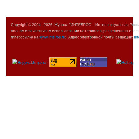
Copyright © 2004 -
2026. Журнал "ИНТЕЛРОС – Интеллектуальная Росси
полном или частичном использовании материалов, разрешенных к вос
гиперссылка на
www.intelros.ru
). Адрес электронной почты редакции:
int