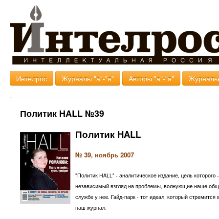
Интелрос
Журналы "а"-"я"
Авторы "а"-"я"
Журналь
Политик HALL №39
Политик HALL
№ 39, ноябрь 2007
"Политик HALL" - аналитическое издание, цель которого
независимый взгляд на проблемы, волнующие наше общест
службе у нее. Гайд-парк - тот идеал, который стремитс
наш журнал.