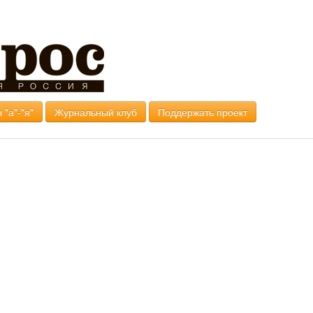
 "а"-"я"
Журнальный клуб
Поддержать проект