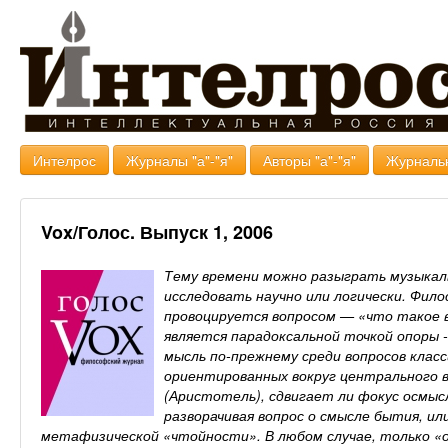
Интелрос
Журналы "а"-"я"
Авторы "а"-"я"
Журналь
Vox/Голос. Выпуск 1, 2006
Тему времени можно разыграть музыкаль
исследовать научно или логически. Фило
провоцируется вопросом — «что такое в
является парадоксальной точкой опоры 
мысль по-прежнему среди вопросов клас
ориентированных вокруг центрального 
(Аристотель), сдвигает ли фокус осмыс
разворачивая вопрос о смысле бытия, и
метафизической «чтойности». В любом случае, только «