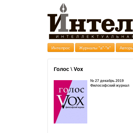
Интелрос
Журналы "а"-"я"
Авторы
Голос \ Vox
№ 27 декабрь 2019
Философский журнал