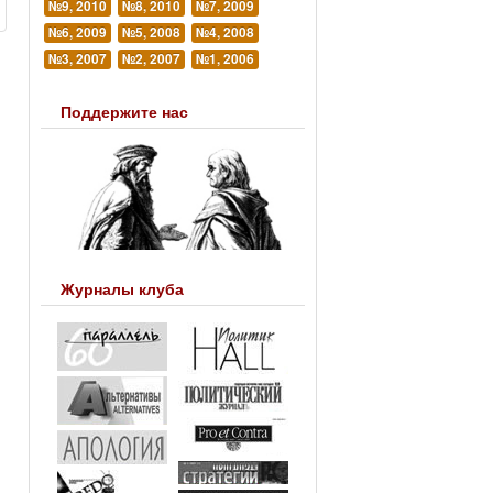
№9, 2010
№8, 2010
№7, 2009
№6, 2009
№5, 2008
№4, 2008
№3, 2007
№2, 2007
№1, 2006
Поддержите нас
Журналы клуба