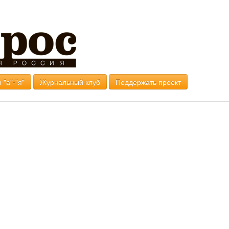
 "а"-"я"
Журнальный клуб
Поддержать проект