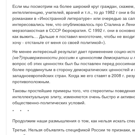
Если мы посмотрим на более широкий круг граждан, скажем
интеллигенцию, учителей, врачей и т.п., то до 1982 г они в
романами в «Иностранной литературе» или очередью за сапо
интересовались тем, что опубликовалось про Сталина и Лени
мерзопакостная в СССР бюрократия. С 1992 г. они в основно
как выжить… Дальше я поставил многоточие, чтобы не входит
хочу - отстаньте от меня со своей политикой»).
Не менее интересный результат дает применение социо-исто
(не?)приверженности россиян к ценностям
демократии и 
вопрос об этих ценностях был бы поставлен перед россиянам
более продвинутым в сторону демократических ценностей и 
западноевропейских стран. Когда же его ставят в 2008 г. ре
противоположным.
Таковы простейшие примеры того, что стереотипы поведени
интеллектуальную элиту, изменяются очень быстро и активн
общественно-политических условий.
* * *
Продолжим наши размышления о том, как нельзя искать спе
Третье. Нельзя объявлять спецификой России те признаки, 