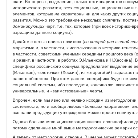
шаги. Во-первых, выделение, только тех инвариантов социум
исторического развития; всех социальных, национальных и т.
элементов, которые
не
характерны ни для каких других социу
развития. Можно это требование несколько смягчить, постав
доминирующих
черт, т.е. тех, которые (при всех историко-
вариациях данного социума).
Давайте с целью поиска позитива (
во второй раз в этой ст
марксизма и, в частности, к использованию историко-генетич
в частности, советскими учеными середины прошлого века (
и развит, в частности, в работах Э.Ильенкова и Н.Хессина). 
специфики российского социума предполагает выделение ее
(Ильенков), «клеточки» (Хессин), из которого(ой) вырастает 
нашего общества. При этом данная специфика будет не ис
социальной системы, ибо последняя, конечно же, включает н
универсальные, и «заимствованные» черты.
Впрочем, если мы явно или неявно исходим из методологии
системности, но и вообще любых «больших нарративов», акц
все наши предыдущие утверждения можно просто выкинуть з
Однако большинство «цивилизационников»-славянофилов да
потому сделанные мной выше методологические ремарки ос
А теперь от методологии к теории. В чем же может состоять