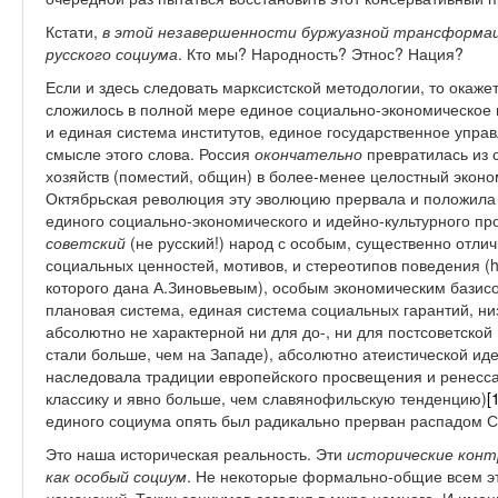
Кстати,
в этой незавершенности буржуазной трансформац
русского социума
. Кто мы? Народность? Этнос? Нация?
Если и здесь следовать марксистской методологии, то окажетс
сложилось в полной мере единое социально-экономическое 
и единая система институтов, единое государственное управл
смысле этого слова. Россия
окончательно
превратилась из 
хозяйств (поместий, общин) в более-менее целостный эконо
Октябрьская революция эту эволюцию прервала и положила
единого социально-экономического и идейно-культурного п
советский
(не русский!) народ с особым, существенно отли
социальных ценностей, мотивов, и стереотипов поведения (h
которого дана А.Зиновьевым), особым экономическим бази
плановая система, единая система социальных гарантий, н
абсолютно не характерной ни для до-, ни для постсоветской
стали больше, чем на Западе), абсолютно атеистической ид
наследовала традиции европейского просвещения и ренесса
классику и явно больше, чем славянофильскую тенденцию)
[
единого социума опять был радикально прерван распадом
Это наша историческая реальность. Эти
исторические конт
как особый социум
. Не некоторые формально-общие всем э