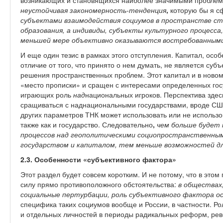
возникающих и становящихся наиболее значимыми проблем 
неустойчивая закономерность-тенденция
,
которую бы я с
субъектами взаимодействия социумов в пространстве ст
образования, а индивиды, субъекты культурного процесса
меньшей мере объективно оказываются востребованными
И еще один тезис в рамках этого отступления. Капитал, осо
отличие от того, что принято о нем думать, не является с
решения пространственных проблем. Этот капитал и в новом
«место прописки» и сращен с интересами определенных госу
играющих роль
над
национальных игроков. Перспектива здесь
сращиваться с наднациональными государствами, вроде США.
других параметров ТНК может использовать или не использ
также как и государство. Следовательно
,
чем больше будет 
процессов над геополитическими социопространственным
государством и капиталом, тем меньше возможностей дл
2.3. Особенности «субъективного фактора»
Этот раздел будет совсем коротким. И не потому, что в это
силу прямо противоположного обстоятельства:
в обществах
социальные пертурбации, роль субъективного фактора ос
специфика таких социумов вообще и России, в частности. 
и отдельных личностей в периоды радикальных реформ, ре