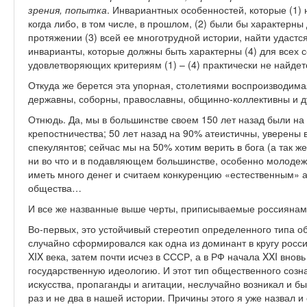
зрения, попытка
. Инвариантных особенностей, которые (1)
когда либо, в том числе, в прошлом, (2) были бы характерны
протяжении (3) всей ее многотрудной истории, найти удастс
инварианты, которые должны быть характерны (4) для всех 
удовлетворяющих критериям (1) – (4) практически не найде
Откуда же берется эта упорная, столетиями воспроизводимая
державны, соборны, православны, общинно-коллективны и д
Отнюдь. Да, мы в большинстве своем 150 лет назад были на
крепостничества; 50 лет назад на 90% атеистичны, уверены
спекулянтов; сейчас мы на 50% хотим верить в бога (а так 
ни во что и в подавляющем большинстве, особенно молодежь
иметь много денег и считаем конкуренцию «естественным» 
общества…
И все же названные выше черты, приписываемые россиянам,
Во-первых, это устойчивый стереотип определенного типа о
случайно сформировался как одна из доминант в кругу росс
XIX века, затем почти исчез в СССР, а в РФ начала XXI внов
государственную идеологию. И этот тип общественного созна
искусства, пропаганды и агитации, неслучайно возникал и 
раз и не два в нашей истории. Причины этого я уже назвал и