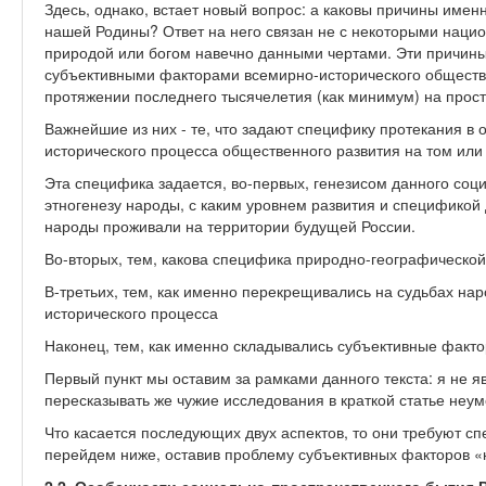
Здесь, однако, встает новый вопрос: а каковы причины имен
нашей Родины? Ответ на него связан не с некоторыми нац
природой или богом навечно данными чертами. Эти причин
субъективными факторами всемирно-исторического обществ
протяжении последнего тысячелетия (как минимум) на прос
Важнейшие из них - те, что задают специфику протекания в
исторического процесса общественного развития на том или
Эта специфика задается, во-первых, генезисом данного соци
этногенезу народы, с каким уровнем развития и спецификой
народы проживали на территории будущей России.
Во-вторых, тем, какова специфика природно-географической
В-третьих, тем, как именно перекрещивались на судьбах нар
исторического процесса
Наконец, тем, как именно складывались субъективные факто
Первый пункт мы оставим за рамками данного текста: я не 
пересказывать же чужие исследования в краткой статье неум
Что касается последующих двух аспектов, то они требуют с
перейдем ниже, оставив проблему субъективных факторов «н