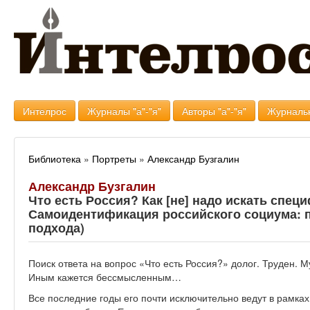
Интелрос
Журналы "а"-"я"
Авторы "а"-"я"
Журналь
Библиотека
»
Портреты
»
Александр Бузгалин
Александр Бузгалин
Что есть Россия? Как [не] надо искать спец
Самоидентификация российского социума: 
подхода)
Поиск ответа на вопрос «Что есть Россия?» долог. Труден. 
Иным кажется бессмысленным…
Все последние годы его почти исключительно ведут в рамках