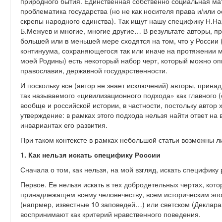
природного бытия. Единственная собственно социальная мат
проблематика государства (но не как носителя права и/или о
скрепы народного единства). Так ищут нашу специфику Н.Н
Б.Межуев и многие, многие другие… В результате авторы, 
большей или в меньшей мере сходятся на том, что у России 
континуума, сохраняющегося так или иначе на протяжении м
моей Родины) есть некоторый набор черт, который можно оп
православия, державной государственности.
И поскольку все (автор не знает исключений) авторы, прина
так называемого «цивилизационного подхода» как главного 
вообще и российской истории, в частности, постольку автор 
утверждение: в рамках этого подхода нельзя найти ответ на
инвариантах его развития.
При таком контексте в рамках небольшой статьи возможны л
1. Как нельзя искать специфику России
Сначала о том, как нельзя, на мой взгляд, искать специфику
Первое. Ее нельзя искать в тех добродетельных чертах, ко
принадлежащем всему человечеству, всем историческим эпо
(напрмер, известные 10 заповедей…) или светском (Деклар
воспринимают как критерий нравственного поведения.