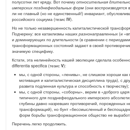
полусотни лет кряду. Вот почему
относительная длительно
имперских позднефеодальных форм
(они воспроизводятся в
ли не главный (но не единственный!) инвариант, обусловли
российского социума (тезис
IV
).
Но не только незавершенность капиталистической трансфор
Подчеркну: все катаклизмы наших
разнонаправленных
(и «в
и доминирующих по длительности (в сравнении с периодами
трансформационных состояний задают в своей противоречив
значимую специфику.
Кстати, эта нелинейность нашей эволюции сделала особенн
differentia specifica (тезис
V
):
мы, с одной стороны, «ленивы», не слишком хороши как
мотивация и капиталистическая дисциплина труда), с дру
развита подлинная культура и способность к творчеству);
мы, с одной стороны, «соборны», верим в «доброго царя»
типичного для позднефеодального имперского абсолютизм
глубины давно назревших противоречий, порожденных 
трансформаций), но бунт «бессмысленный и беспощадн
форм борьбы трансформационное общество не вырабо
Перечень легко продолжить.