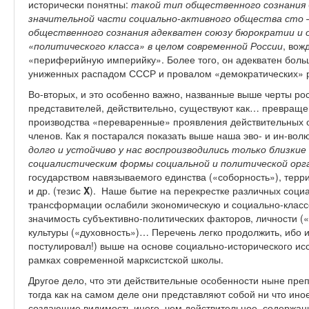
исторически понятны:
такой тип общественного сознания 
значительной части социально-активного общества сто 
общественного сознания адекватен союзу бюрократии и о
«политического класса» в целом современной России
, вож
«периферийную империйку». Более того, он адекватен боль
униженных распадом СССР и провалом «демократических» 
Во-вторых, и это особенно важно, названные выше черты ро
представителей, действительно, существуют как… превраще
производства «переваренные» проявления действительных 
членов. Как я постарался показать выше наша эво- и ин-вол
долго и устойчиво у нас воспроизводились только близки
социалистическим формы социальной и политической орг
государством навязываемого единства («соборность»), терр
и др. (тезис
X
). Наше бытие на перекрестке различных соци
трансформации ослабили экономическую и социально-клас
значимость субъективно-политических факторов, личности (
культуры («духовность»)… Перечень легко продолжить, ибо 
постулировал!) выше на основе социально-исторического ис
рамках современной марксистской школы.
Другое дело, что эти действительные особенности ныне пре
тогда как на самом деле они представляют собой ни что ино
создающие видимость иного, чем действительное, содержан