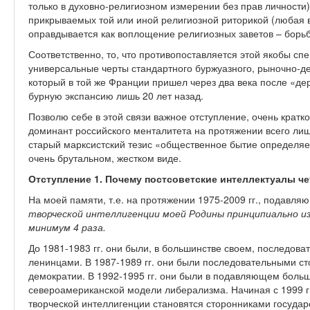
только в духовно-религиозном измерении без прав личности)
прикрываемых той или иной религиозной риторикой (любая в
оправдывается как воплощение религиозных заветов – борьб
Соответственно, то, что противопоставляется этой якобы сп
универсальные черты стандартного буржуазного, рыночно-дем
который в той же Франции пришел через два века после «дер
бурную экспансию лишь 20 лет назад.
Позволю себе в этой связи важное отступление, очень крат
доминант российского менталитета на протяжении всего лиш
старый марксистский тезис «общественное бытие определяе
очень брутальном, жестком виде.
Отступление 1. Почему постсоветские интеллектуалы ч
На моей памяти, т.е. на протяжении 1975-2009 гг., подавл
творческой интеллигенции моей Родины принципиально из
минимум 4 раза.
До 1981-1983 гг. они были, в большинстве своем, последов
ленинцами. В 1987-1989 гг. они были последовательными с
демократии. В 1992-1995 гг. они были в подавляющем боль
североамериканской модели либерализма. Начиная с 1999 г
творческой интеллигенции становятся сторонниками госуда