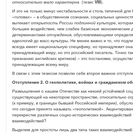
относительно мало характерна
(тезис
VIII
).
И это не только минус нестабильности и столь типичной для 
«головах» – в общественном сознании, социальных ценностях
вытекает
открытость России подлинной культуре
, котора
большее воздействие, чем слабее базисные экономические 
детерминантами
отчуждения
, обусловливающими определяю
идеологий до масс-культуры. Не менее важно и то, что подли
всегда имеет национальную специфику, но принадлежит она 
принадлежащий миру, но это российский писатель. Точно та
признанию английских критиков) – это постановки, осуществ
принадлежащие всему миру.
В связи с этим тезисом позволю себе второе важное отступл
Отступление 2. О геополитике, войнах и гражданском о
Размышления о нашем Отечестве как некоей устойчивой соц
существующей на некотором пространстве, относительно ог
(к примеру, в границах бывшей Российской империи), обусл
что сегодня принято называть «геополитикой». Акцентирован
перекрестке различных социо-исторических взаимодействий 
взаимодействий?
Выделим для простоты лишь два типа таких взаимодействий: