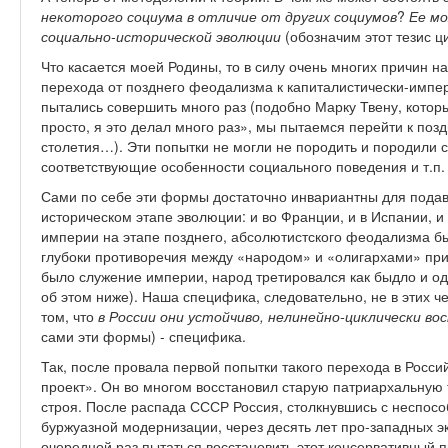
некоторого социума в отличие от других социумов
?
Ее мо
социально-исторической эволюции
(обозначим этот тезис 
Что касается моей Родины, то в силу очень многих причин 
перехода от позднего феодализма к капиталистически-импе
пытались совершить много раз (подобно Марку Твену, который
просто, я это делал много раз», мы пытаемся перейти к поз
столетия…). Эти попытки не могли не породить и породили
соответствующие особенности социального поведения и т.п.
Сами по себе эти формы достаточно инвариантны для пода
историческом этапе эволюции: и во Франции, и в Испании, и
империи на этапе позднего, абсолютистского феодализма б
глубоки противоречия между «народом» и «олигархами» при
было служение империи, народ третировался как быдло и од
об этом ниже). Наша специфика, следовательно, не в этих ч
том, что
в России они устойчиво, нелинейно-циклически в
сами эти формы) - специфика.
Так, после провала первой попытки такого перехода в Росс
проект». Он во многом восстановил старую патриархальную 
строя. После распада СССР Россия, столкнувшись с неспос
буржуазной модернизации, через десять лет про-западных эк
очередной раз пытаться восстановить этот консервативный п