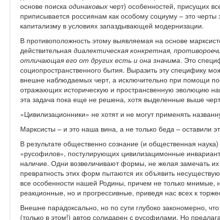
основе поиска
одинаковых
черт) особенностей, присущих все
приписывается россиянам как особому социуму – это черты 
капитализму в условиях запаздывающей модернизации.
В противоположность этому выявляемая на основе марксист
действительная
диалектическая конкретная, противороечи
отличающая его от других есть и она значима
. Это специ
социопространственного бытия. Выразить эту специфику мо
внешне наблюдаемых черт, а исключительно при помощи пос
отражающих историческую и пространсвенную эволюцию наше
эта задача пока еще не решена, хотя выделенные выше чер
«Цивилизационники» не хотят и не могут применять назван
Марксисты – и это наша вина, а не только беда – оставили э
В результате общественно сознание (и общественная наука) 
«русофилов», постулирующих цивилизацимонные инвариант
наличие. Одни возвеличивают формы, не желая замечать их 
превратность этих форм пытаются их объявить несуществующ
все особенности нашей Родины, причем не только мнимые, н
реакционные, но и прогрессивные, приведя нас всех к торже
Внешне парадоксально, но по сути глубоко закономерно, чт
(только в этом!) автор солидарен с русофилами. Но предлаг