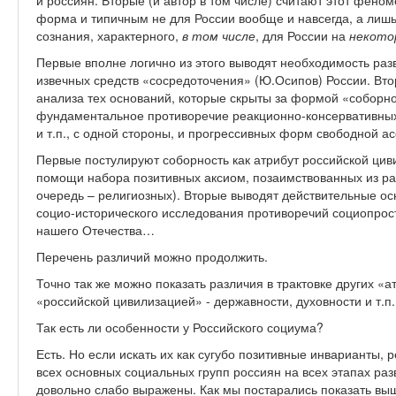
и россиян. Вторые (и автор в том числе) считают этот фено
форма и типичным не для России вообще и навсегда, а лиш
сознания, характерного,
в том числе
, для России на
некото
Первые вполне логично из этого выводят необходимость разв
извечных средств «сосредоточения» (Ю.Осипов) России. Вто
анализа тех оснований, которые скрыты за формой «соборнос
фундаментальное противоречие реакционно-консервативных
и т.п., с одной стороны, и прогрессивных форм свободной а
Первые постулируют соборность как атрибут российской ци
помощи набора позитивных аксиом, позаимствованных из раб
очередь – религиозных). Вторые выводят действительные о
социо-исторического исследования противоречий социопрос
нашего Отечества…
Перечень различий можно продолжить.
Точно так же можно показать различия в трактовке других «а
«российской цивилизацией» - державности, духовности и т.п.
Так есть ли особенности у Российского социума?
Есть. Но если искать их как сугубо позитивные инварианты,
всех основных социальных групп россиян на всех этапах раз
довольно слабо выражены. Как мы постарались показать в