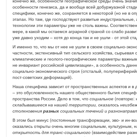
конечно же, особенности географической среды очень знач
особенности генезиса, да и вообще всей добуржуазной стад
специфики, конечно же, сохраняется в некоторой (но не в 
этапах. Но там, где господствуют развитые индустриальные,
технологии эти параметры уже не столь важны. Соответствен
мере, в какой мы остаемся аграрной страной со слабо разви
уже давно уходим – хотя до конца так и не ушли - от этой с
И именно то, что мы от нее не ушли в своем социально-экон
частности, экстенсивный тип сельского хозяйства, сырьевая 
климатические и геолого-географические параметры важным
не инвариант российской цивилизации», а особенность данно
социально-экономического строя (отсталый, полупериферий
пост-советских деформаций).
Наша специфика зависит от пространственных аспектов и в 
– это обусловленность нашего общественного бытия специ
пространства России. Дело в том, что
социальное
(повторю: 
складывавшееся на нашей территории, оказалось неизбе
столкновения
разных
социальных течений и разнонаправл
В этом был минус (постоянные трансформации, эво- и ин-вол
оказались открыты очень многим социальным, культурным, 
открытость для транс-социального
(взаимодействие разн