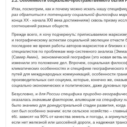
2.2. Особенности социально-пространственного бытия 
Итак, посмотрим, как и почему можно искать нашу специфику
раз обратиться к потенциалу социальной философии мар
конца ХХ - начала XXI века достижениям) сквозь призму ис
соотношений разных обществ.
Прежде всего, я хочу подчеркнуть: приписываемое марксизм
и географическому аспектам социальной эволюции отчасти 
последнее же время работы авторов-марксистов и близких к 
специалистов по проблемам мир-системного анализа (Эмма
(Самир Амин), экономической географии (это новая ветвь ма
изменили это положение дел. Впрочем, социальная философ
климатических особенностях и специфике географического п
путей для международных коммуникаций, особенности границ
производительных сил социума, которые, конечно же, оказы
социально-экономических и политических, даже духовных пр
Безусловно, и
для России специфика природно-географиче
оказалась значимым фактором, влияющим на специфику н
было значимо для доиндустриальной стадии развития, когд
сил был особенно значим: если сельское хозяйство – главны
etc. зависят на 90% от качества земель и погоды, а агрикул
если нет железной или шоссейной дороги, а надежная трансп