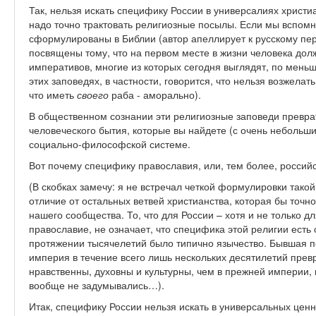
Так, нельзя искать специфику России в универсалиях христиа
надо точно трактовать религиозные посылы. Если мы вспомн
сформулированы в Библии (автор апеллирует к русскому пер
посвящены тому, что на первом месте в жизни человека дол
императивов, многие из которых сегодня выглядят, по меньш
этих заповедях, в частности, говорится, что нельзя возжелат
что иметь
своего
раба - аморально).
В общественном сознании эти религиозные заповеди превра
человеческого бытия, которые вы найдете (с очень небольш
социально-философской системе.
Вот почему специфику православия, или, тем более, российс
(В скобках замечу: я не встречал четкой формулировки тако
отличие от остальных ветвей христианства, которая бы точн
нашего сообщества. То, что для России – хотя и не только д
православие, не означает, что специфика этой религии есть
протяжении тысячелетий было типично язычество. Бывшая п
империя в течение всего лишь нескольких десятилетий прев
нравственны, духовны и культурны, чем в прежней империи
вообще не задумывались…).
Итак, специфику России нельзя искать в универсальных ценн