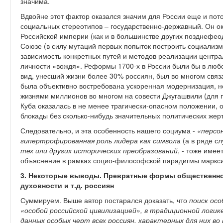
значима.
Вдвойне этот фактор оказался значим для России еще и пото
социальных стереотипов – государственно-державный. Он о
Российской империи (как и в большинстве других позднефео
Союзе (в силу мутаций первых попыток построить социализ
зависимость конкретных путей и методов реализации центра
личности «вождя». Реформы 1700-х в России были бы в люб
вид, унесший жизни более 30% россиян, был во многом связа
была объективно востребована ускоренная модернизация, но
жизнями миллионов во многом на совести Джугашвили (для 
Куба оказалась в не менее трагически-опасном положении, о
блокады без сколько-нибудь значительных политических жерт
Следовательно, и эта особенность нашего социума -
«персо
гипертрофированная роль лидера как символа
(а в ряде сл
тех или других исторических преобразований
, - тоже име
объяснение в рамках социо-философской парадигмы маркси
3. Некоторые выводы. Превратные формы общественног
духовности и т.д. россиян
Суммируем. Выше автор постарался доказать, что
поиск ос
«особой российской цивилизацией», в традиционной логик
данных особых черт всех россиян, характерных для них во 