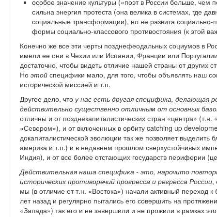
особое значение культуры («поэт в России больше, чем п
сильна энергия протеста (она велика в системах, где да
социальные трансформации), но не развита социально-п
формы социально-классового противостояния (к этой важ
Конечно же все эти черты позднефеодальных социумов в Ро
имели ее они в Чехии или Испании, Франции или Португали
достаточно, чтобы видеть отличие нашей страны от других ст
Но
этой
специфики мало, для того, чтобы объявлять наш с
исторической миссией и т.п.
Другое дело, что
у нас есть другая специфика, делающая ро
действительно существенно отличным от основных базо
отличны и от позднекапиталистических стран «центра» (т.н
«Севером»), и от включенных в орбиту catching up developm
докапиталистической эволюции так же позволяет выделить б
америка и т.п.) и в недавнем прошлом сверхустойчивых импе
Индия), и от все более отстающих государств периферии (це
Действительная наша специфика - это, нарочито повторю
исторических противоречий прогресса и регресса России
,
мы (в отличие от т.н. «Востока») начали активный переход 
лет назад и регулярно пытались его совершить на протяжении
«Запада») так его и не завершили и не прожили в рамках эт