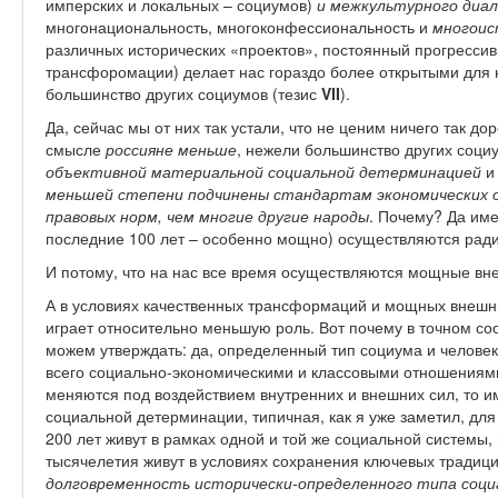
имперских и локальных – социумов)
и межкультурного диал
многонациональность, многоконфессиональность и
многоис
различных исторических «проектов», постоянный прогресси
трансфоромации) делает нас гораздо более открытыми для 
большинство других социумов (тезис
VII
).
Да, сейчас мы от них так устали, что не ценим ничего так дор
смысле
россияне меньше
, нежели большинство других соци
объективной материальной социальной детерминацией
и 
меньшей степени подчинены стандартам экономических о
правовых норм, чем многие другие народы
. Почему? Да име
последние 100 лет – особенно мощно) осуществляются рад
И потому, что на нас все время осуществляются мощные вн
А в условиях качественных трансформаций и мощных внешн
играет относительно меньшую роль. Вот почему в точном со
можем утверждать: да, определенный тип социума и челове
всего социально-экономическими и классовыми отношениями
меняются под воздействием внутренних и внешних сил, то им
социальной детерминации, типичная, как я уже заметил, дл
200 лет живут в рамках одной и той же социальной системы,
тысячелетия живут в условиях сохранения ключевых традици
долговременность исторически-определенного типа
соци