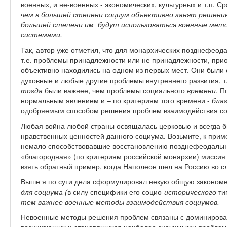
военных, и не-военных - экономических, культурных и т.п. 
чем в большей степени социум объективно занят решени
большей степени им будут использоваться военные мето
системами.
Так, автор уже отметил, что для монархических позднефеод
т.е. проблемы принадлежности или не принадлежности, при
объективно находились на одном из первых мест. Они были 
духовные и любые другие проблемы внутреннего развития, т
тогда
были важнее, чем проблемы социального
времени
. 
нормальным явлением и – по критериям того времени -
бла
одобряемым способом решения проблем взаимодействия соц
Любая война любой страны освящалась церковью и всегда б
нравственных ценностей данного социума. Возьмите, к прим
немало способствовавшие восстановлению позднефеодальн
«благородная» (по критериям российской монархии) миссия
взять обратный пример, когда Наполеон шел на Россию во с
Выше я по сути дела сформулировал некую общую законом
для социума (
в силу специфики его социо
-исторического
ти
тем важнее военные методы взаимодействия социумов.
Невоенные методы решения проблем связаны с доминирован