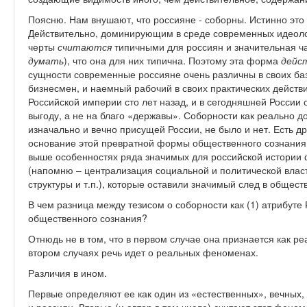
Поясню. Нам внушают, что россияне - соборны. Истинно это
Действительно, доминирующим в среде современных идеолог
черты
считаются
типичными для россиян и значительная ча
думать
), что она для них типична. Поэтому эта форма
дейс
сущности современные россияне очень различны в своих ба
бизнесмен, и наемный рабочий в своих практических действи
Российской империи сто лет назад, и в сегодняшней России
выгоду, а не на благо «державы». Соборности как реально
изначально и вечно присущей России, не было и нет. Есть д
основание этой превратной формы общественного сознания.
выше особенностях ряда значимых для российской истории
(напомню – централизация социальной и политической влас
структуры и т.п.), которые оставили значимый след в общес
В чем разница между тезисом о соборности как (1) атрибуте
общественного сознания?
Отнюдь не в том, что в первом случае она признается как реа
втором случаях речь идет о реальных феноменах.
Различия в ином.
Первые определяют ее как один из «естественных», вечных,