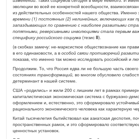
изменений
. Таких социумов сегодня в мире немного. И име
эволюции во всей ее конкретной всеобщности, взаимосвязанн
из действительных особенностей нашего общества. Именно 
времени (1) постоянных (2) нелинейных, включающих как пр
запаздывающих по сравнению с наиболее развитыми стра
попятными, реверсивными инволюциями стала первым в
специфику российского социума
(тезис
II
).
(в скобках замечу: не-марксисткое обществознание как прав
в его одинаковости, а в
особой связи противоречий развити
показав, что именно так можно исследовать российский и лю
Продолжим. То, что Россия едва ли не большую часть своего
состояниях
трансформаций,
во многом обусловило слабост
детерминант в нашей системе.
США «родились» и жили 200 с лишним лет в рамках примерно
капиталистическая экономическая система с буржуазно-дем
оформлением и, естественно, это сформировало устойчивый
рационального экономического человека как характерную че
Китай тысячелетия бытийствовал как азиатская деспотия, п
пространственных рамок, и это сформировало соответствую
ценностных установок.