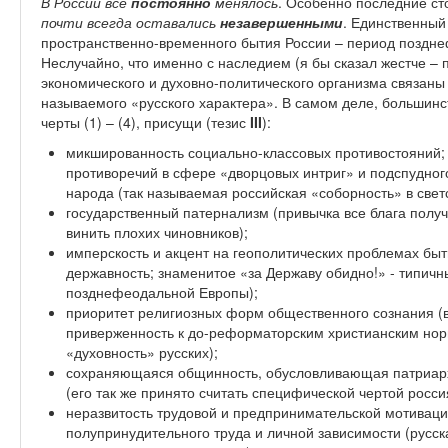
В России все
постоянно
менялось
. Особенно последние ст
почти всегда оставались
незавершенными
. Единственный
пространственно-временного бытия России – период позднеф
Неслучайно, что именно с наследием (я бы сказал жестче – 
экономического и духовно-политического организма связаны
называемого «русского характера». В самом деле, большинс
черты (1) – (4), присущи (тезис
III
):
микшированность социально-классовых противостояний; 
противоречий в сфере «дворцовых интриг» и подспудног
народа (так называемая российская «соборность» в свет
государственный патернализм (привычка все блага получа
винить плохих чиновников);
имперскость и акцент на геополитических проблемах быти
державность; знаменитое «за Державу обидно!» - типич
позднефеодальной Европы);
приоритет религиозных форм общественного сознания (
приверженность к до-реформаторским христианским нор
«духовность» русских);
сохраняющаяся общинность, обусловливающая патриар
(его так же принято считать специфической чертой росси
неразвитость трудовой и предпринимательской мотивац
полупринудительного труда и личной зависимости (русск