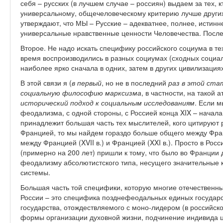
себя – русских (в лучшем случае – россиян) выдаем за тех,
универсальному, общечеловеческому критерию лучше других.
утверждают, что МЫ – Русские – адекватнее, полнее, истин
универсальные нравственные ценности Человечества. После
Второе. Не надо искать специфику российского социума в те
время воспроизводились в разных социумах (сходных социа
наиболее ярко сначала в одних, затем в других цивилизациях
В этой связи я (
в первый
, но не в последний
раз в этой ста
социальную философию марксизма
, в частности, на такой 
исторический подход к социальным исследованиям
. Если 
феодализма, с одной стороны, с Россией конца XIX – начала 
принадлежит большая часть тех мыслителей, кого цитируют р
Францией, то мы найдем гораздо больше общего между Франци
между Францией (XVII в.) и Францией (XXI в.). Просто в Ро
(примерно на 200 лет) пришли к тому, что было во Франции 
феодализму абсолютистского типа, несущего значительные
системы.
Большая часть той специфики, которую многие отечествен
России – это специфика позднефеодальных единых государс
государства, отождествляемого с моно-лидером (в российско
формы организации духовной жизни, подчинение индивида ц