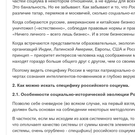
частей социума в некотором отношении, а не едины для всех
Это банальность. Но ее забывают. Как забывают и то, что
Ро
различие татар, пермяков и москвичей, сколько
социально-к
Когда собираются русские, американские и китайские бизнес
уничтожил («естественно», соблюдая правовые нормы и прав
«Ничего личного – всего лишь бизнес». И в этом бизнесмены
Когда встречаются представители образовательных, экологич
организаций Индии, Латинской Америки, Европы, США и Росс
принцип – приоритет интересов человека над соображении 
находят гораздо больше общего друг с другом, чем со свои
Поэтому видеть специфику России в чертах патриархально-
чертах сознания интеллигентов-почвенников и глубоко веру
2. Как можно искать специфику российского социума.
2.1. Особенности социально-исторической эволюции Р
Позволю себе очевидное (во всяком случае, на первый взгл
должен быть основан на соблюдении некоторых методологич
В частности, если мы исходим из азов системного метода, то
что
отличает
качество системы от суммы качеств элементо
системы, очень огрублено -
специфики
) российского социу