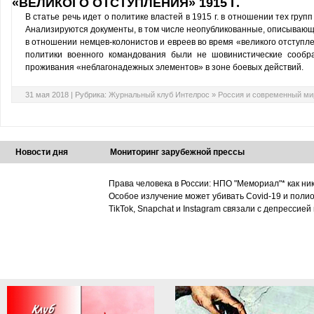
«ВЕЛИКОГО ОТСТУПЛЕНИЯ» 1915 Г.
В статье речь идет о политике властей в 1915 г. в отношении тех гру
Анализируются документы, в том числе неопубликованные, описываю
в отношении немцев-колонистов и евреев во время «великого отступлен
политики военного командования были не шовинистические сообр
проживания «неблагонадежных элементов» в зоне боевых действий.
31 мая 2018 |
Рубрика:
Журнальный клуб Интелрос
»
Россия и современный ми
Новости дня
Мониторинг зарубежной прессы
Права человека в России: НПО "Мемориал"* как ни
Особое излучение может убивать Covid-19 и поли
TikTok, Snapchat и Instagram связали с депрессией