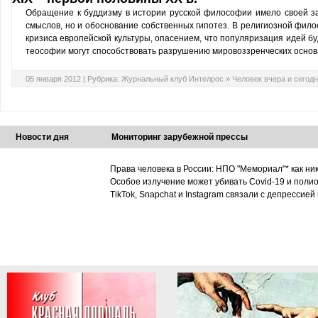
Обращение к буддизму в истории русской философии имело своей за
смыслов, но и обоснование собственных гипотез. В религиозной фил
кризиса европейской культуры, опасением, что популяризация идей 
теософии могут способствовать разрушению мировоззренческих основ
05 января 2012 |
Рубрика:
Журнальный клуб Интелрос
»
Человек вчера и сегод
Новости дня
Мониторинг зарубежной прессы
Права человека в России: НПО "Мемориал"* как ни
Особое излучение может убивать Covid-19 и поли
TikTok, Snapchat и Instagram связали с депрессией