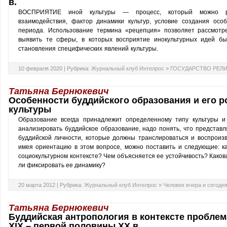
в.
ВОСПРИЯТИЕ иной культуры — процесс, который можно рас
взаимодействия, фактор динамики культур, условие создания особ
периода. Использование термина «рецепция» позволяет рассмотре
выявить те сферы, в которых восприятие инокультурных идей б
становления специфических явлений культуры.
10 февраля 2020 |
Рубрика:
Журнальный клуб Интелрос
»
ГОСУДАРСТВО РЕЛИ
Татьяна Бернюкевич
Особенности буддийского образования и его р
культуры
Образование всегда принадлежит определенному типу культуры и 
анализировать буддийское образование, надо понять, что представл
буддийской личности, которые должны транслироваться и воспроизв
имея ориентацию в этом вопросе, можно поставить и следующие: ка
социокультурном контексте? Чем объясняется ее устойчивость? Како
ли фиксировать ее динамику?
20 марта 2012 |
Рубрика:
Журнальный клуб Интелрос
»
Человек вчера и сегодн
Татьяна Бернюкевич
Буддийская антропология в контексте пробле
XIX – первой половины XX в.