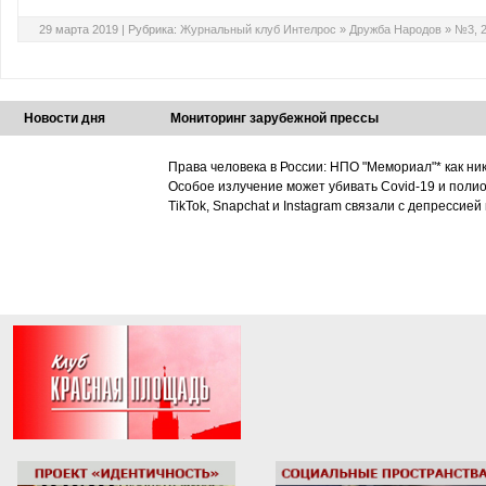
29 марта 2019 |
Рубрика:
Журнальный клуб Интелрос
»
Дружба Народов
»
№3, 
Новости дня
Мониторинг зарубежной прессы
Права человека в России: НПО "Мемориал"* как ни
Особое излучение может убивать Covid-19 и поли
TikTok, Snapchat и Instagram связали с депрессией