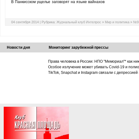
В Панкисском ущелье заговорят на языке вайнахов
04 сентября 2014 |
Рубрика:
Журнальный клуб Интелрос
»
Мир и политика
»
№9,
Новости дня
Мониторинг зарубежной прессы
Права человека в России: НПО "Мемориал"* как ни
Особое излучение может убивать Covid-19 и поли
TikTok, Snapchat и Instagram связали с депрессией