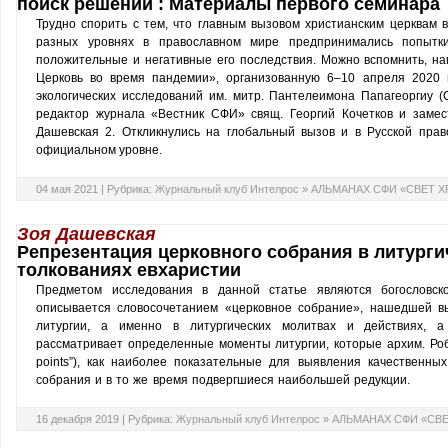
поиск решений : Материалы первого семинара
Трудно спорить с тем, что главным вызовом христианским церквам 
разных уровнях в православном мире предпринимались попытк
положительные и негативные его последствия. Можно вспомнить, 
Церковь во время пандемии», организованную 6–10 апреля 2020 г
экологических исследований им. митр. Пантелеимона Папагеоргиу (
редактор журнала «Вестник СФИ» свящ. Георгий Кочетков и замест
Дашевская 2. Откликнулись на глобальный вызов и в Русской прав
официальном уровне.
04 мая 2021 |
Рубрика:
Журнальный клуб Интелрос
»
АЛЬМАНАХ СФИ «СВЕТ 
Зоя Дашевская
Репрезентация церковного собрания в литургич
толкованиях евхаристии
Предметом исследования в данной статье являются богословско
описывается словосочетанием «церковное собрание», нашедшей 
литургии, а именно в литургических молитвах и действиях, а
рассматривает определенные моменты литургии, которые архим. Роб
points”), как наиболее показательные для выявления качественных
собрания и в то же время подвергшиеся наибольшей редукции.
16 декабря 2019 |
Рубрика:
Журнальный клуб Интелрос
»
АЛЬМАНАХ СФИ «СВ