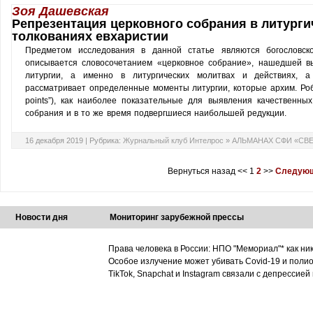
Зоя Дашевская
Репрезентация церковного собрания в литургич
толкованиях евхаристии
Предметом исследования в данной статье являются богословско
описывается словосочетанием «церковное собрание», нашедшей 
литургии, а именно в литургических молитвах и действиях, а
рассматривает определенные моменты литургии, которые архим. Роб
points”), как наиболее показательные для выявления качественных
собрания и в то же время подвергшиеся наибольшей редукции.
16 декабря 2019 |
Рубрика:
Журнальный клуб Интелрос
»
АЛЬМАНАХ СФИ «СВ
Вернуться назад
<<
1
2
>>
Следующ
Новости дня
Мониторинг зарубежной прессы
Права человека в России: НПО "Мемориал"* как ни
Особое излучение может убивать Covid-19 и поли
TikTok, Snapchat и Instagram связали с депрессией