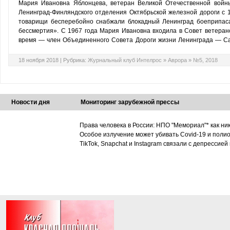
Мария Ивановна Яблонцева, ветеран Великой Отечественной войны
Ленинград-Финляндского отделения Октябрьской железной дороги с 
товарищи бесперебойно снабжали блокадный Ленинград боеприпаса
бессмертия». С 1967 года Мария Ивановна входила в Совет ветеран
время — член Объединенного Совета Дороги жизни Ленинграда — Са
18 ноября 2018 |
Рубрика:
Журнальный клуб Интелрос
»
Аврора
»
№5, 2018
Новости дня
Мониторинг зарубежной прессы
Права человека в России: НПО "Мемориал"* как ни
Особое излучение может убивать Covid-19 и поли
TikTok, Snapchat и Instagram связали с депрессией